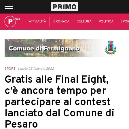
ATTUALITÀ
CRONACA
CULTURA
POLITICA
SPO
SPORT
sabato 05 febbraio 2022
Gratis alle Final Eight,
c'è ancora tempo per
partecipare al contest
lanciato dal Comune di
Pesaro