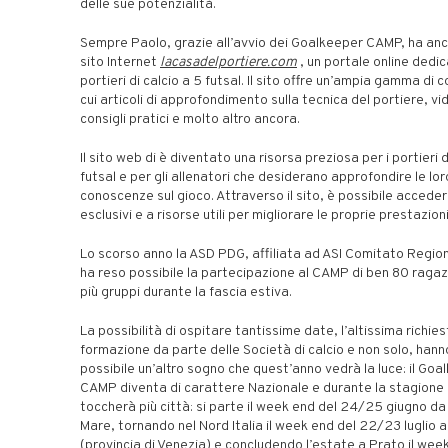
delle sue potenzialità.
Sempre Paolo, grazie all’avvio dei Goalkeeper CAMP, ha anch
sito Internet
lacasadelportiere.com
, un portale online dedic
portieri di calcio a 5 futsal. Il sito offre un’ampia gamma di c
cui articoli di approfondimento sulla tecnica del portiere, vid
consigli pratici e molto altro ancora.
Il sito web di è diventato una risorsa preziosa per i portieri d
futsal e per gli allenatori che desiderano approfondire le lor
conoscenze sul gioco. Attraverso il sito, è possibile accede
esclusivi e a risorse utili per migliorare le proprie prestazion
Lo scorso anno la ASD PDG, affiliata ad ASI Comitato Regio
ha reso possibile la partecipazione al CAMP di ben 80 ragazzi
più gruppi durante la fascia estiva.
La possibilità di ospitare tantissime date, l’altissima richies
formazione da parte delle Società di calcio e non solo, hann
possibile un’altro sogno che quest’anno vedrà la luce: il Goa
CAMP diventa di carattere Nazionale e durante la stagione 
toccherà più città: si parte il week end del 24/25 giugno da
Mare, tornando nel Nord Italia il week end del 22/23 luglio 
(provincia di Venezia) e concludendo l’estate a Prato il wee