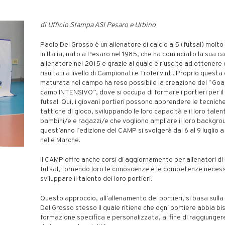
di Ufficio Stampa ASI Pesaro e Urbino
Paolo Del Grosso è un allenatore di calcio a 5 (futsal) molt
in Italia, nato a Pesaro nel 1985, che ha cominciato la sua ca
allenatore nel 2015 e grazie al quale è riuscito ad ottenere 
risultati a livello di Campionati e Trofei vinti. Proprio quest
maturata nel campo ha reso possibile la creazione del “Go
camp INTENSIVO”, dove si occupa di formare i portieri per il c
futsal. Qui, i giovani portieri possono apprendere le tecniche
tattiche di gioco, sviluppando le loro capacità e il loro talen
bambini/e e ragazzi/e che vogliono ampliare il loro backgro
quest’anno l’edizione del CAMP si svolgerà dal 6 al 9 luglio 
nelle Marche.
Il CAMP offre anche corsi di aggiornamento per allenatori di 
futsal, fornendo loro le conoscenze e le competenze necess
sviluppare il talento dei loro portieri.
Questo approccio, all’allenamento dei portieri, si basa sulla f
Del Grosso stesso il quale ritiene che ogni portiere abbia bi
formazione specifica e personalizzata, al fine di raggiunger