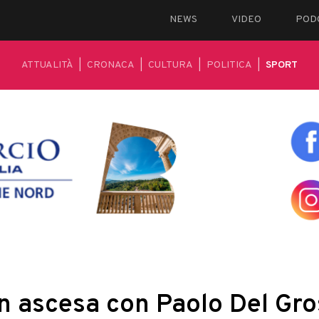
NEWS
VIDEO
POD
ATTUALITÀ
|
CRONACA
|
CULTURA
|
POLITICA
|
SPORT
n ascesa con Paolo Del Gr