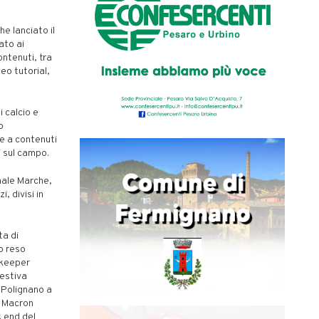
e lanciato il
ato ai
ontenuti, tra
eo tutorial,
i calcio e
o
re a contenuti
i sul campo.
nale Marche,
, divisi in
ta di
o reso
lkeeper
estiva
 Polignano a
a Macron
k end del