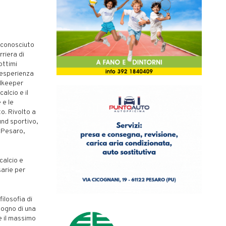
o conosciuto
rriera di
ottimi
a esperienza
alkeeper
alcio e il
 e le
to. Rivolto a
und sportivo,
a Pesaro,
calcio e
arie per
ilosofia di
sogno di una
e il massimo