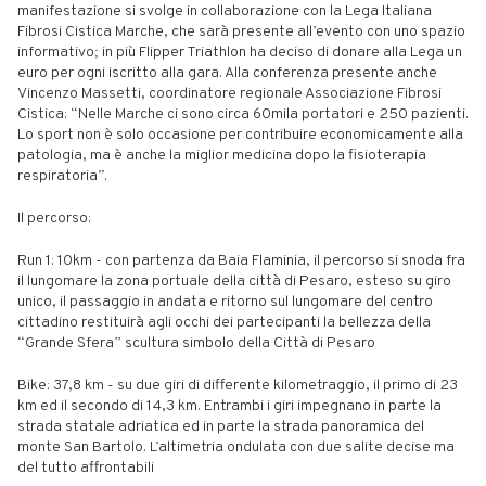
manifestazione si svolge in collaborazione con la Lega Italiana
Fibrosi Cistica Marche, che sarà presente all’evento con uno spazio
informativo; in più Flipper Triathlon ha deciso di donare alla Lega un
euro per ogni iscritto alla gara. Alla conferenza presente anche
Vincenzo Massetti, coordinatore regionale Associazione Fibrosi
Cistica: “Nelle Marche ci sono circa 60mila portatori e 250 pazienti.
Lo sport non è solo occasione per contribuire economicamente alla
patologia, ma è anche la miglior medicina dopo la fisioterapia
respiratoria”.
Il percorso:
Run 1: 10km - con partenza da Baia Flaminia, il percorso si snoda fra
il lungomare la zona portuale della città di Pesaro, esteso su giro
unico, il passaggio in andata e ritorno sul lungomare del centro
cittadino restituirà agli occhi dei partecipanti la bellezza della
“Grande Sfera” scultura simbolo della Città di Pesaro
Bike: 37,8 km - su due giri di differente kilometraggio, il primo di 23
km ed il secondo di 14,3 km. Entrambi i giri impegnano in parte la
strada statale adriatica ed in parte la strada panoramica del
monte San Bartolo. L’altimetria ondulata con due salite decise ma
del tutto affrontabili