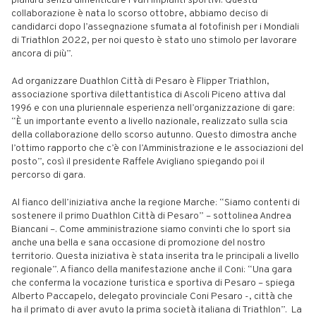
pianura senza dimenticare i vari impianti sportivi. Questa
collaborazione è nata lo scorso ottobre, abbiamo deciso di
candidarci dopo l’assegnazione sfumata al fotofinish per i Mondiali
di Triathlon 2022, per noi questo è stato uno stimolo per lavorare
ancora di più”.
Ad organizzare Duathlon Città di Pesaro è Flipper Triathlon,
associazione sportiva dilettantistica di Ascoli Piceno attiva dal
1996 e con una pluriennale esperienza nell’organizzazione di gare:
“È un importante evento a livello nazionale, realizzato sulla scia
della collaborazione dello scorso autunno. Questo dimostra anche
l’ottimo rapporto che c’è con l’Amministrazione e le associazioni del
posto”, così il presidente Raffele Avigliano spiegando poi il
percorso di gara.
Al fianco dell’iniziativa anche la regione Marche: “Siamo contenti di
sostenere il primo Duathlon Città di Pesaro” – sottolinea Andrea
Biancani –. Come amministrazione siamo convinti che lo sport sia
anche una bella e sana occasione di promozione del nostro
territorio. Questa iniziativa è stata inserita tra le principali a livello
regionale”. A fianco della manifestazione anche il Coni: “Una gara
che conferma la vocazione turistica e sportiva di Pesaro – spiega
Alberto Paccapelo, delegato provinciale Coni Pesaro -, città che
ha il primato di aver avuto la prima società italiana di Triathlon”. La