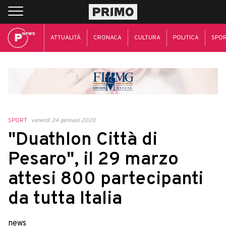
ATTUALITÀ
CRONACA
CULTURA
POLITICA
SPO
SPORT
venerdì 24 gennaio 2020
"Duathlon Città di
Pesaro", il 29 marzo
attesi 800 partecipanti
da tutta Italia
news