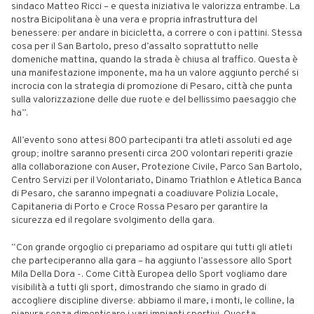
sindaco Matteo Ricci – e questa iniziativa le valorizza entrambe. La
nostra Bicipolitana è una vera e propria infrastruttura del
benessere: per andare in bicicletta, a correre o con i pattini. Stessa
cosa per il San Bartolo, preso d’assalto soprattutto nelle
domeniche mattina, quando la strada è chiusa al traffico. Questa è
una manifestazione imponente, ma ha un valore aggiunto perché si
incrocia con la strategia di promozione di Pesaro, città che punta
sulla valorizzazione delle due ruote e del bellissimo paesaggio che
ha”.
All’evento sono attesi 800 partecipanti tra atleti assoluti ed age
group; inoltre saranno presenti circa 200 volontari reperiti grazie
alla collaborazione con Auser, Protezione Civile, Parco San Bartolo,
Centro Servizi per il Volontariato, Dinamo Triathlon e Atletica Banca
di Pesaro, che saranno impegnati a coadiuvare Polizia Locale,
Capitaneria di Porto e Croce Rossa Pesaro per garantire la
sicurezza ed il regolare svolgimento della gara.
“Con grande orgoglio ci prepariamo ad ospitare qui tutti gli atleti
che parteciperanno alla gara – ha aggiunto l’assessore allo Sport
Mila Della Dora -. Come Città Europea dello Sport vogliamo dare
visibilità a tutti gli sport, dimostrando che siamo in grado di
accogliere discipline diverse: abbiamo il mare, i monti, le colline, la