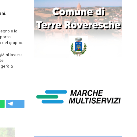
ani
,
pegno e la
pporto
a del gruppo.
già al lavoro
del
olgerà a