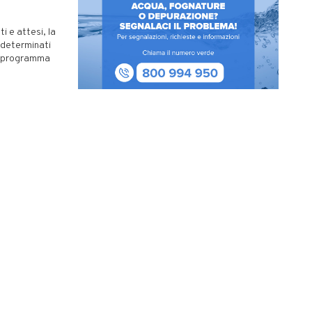
i e attesi, la
 determinati
io programma
mposte di
ramente per
 primario
’è massima
ni della
arie per
 termine della
a di domani,
ttagli e