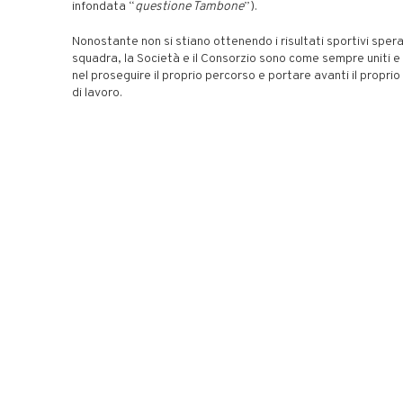
infondata “
questione Tambone
”).
Nonostante non si stiano ottenendo i risultati sportivi sperat
squadra, la Società e il Consorzio sono come sempre uniti e
nel proseguire il proprio percorso e portare avanti il propr
di lavoro.
La squadra, lo staff tecnico e la direzione sportiva sono co
professionisti seri e preparati che ogni giorno lavorano du
salvaguardare la permanenza del Club in Serie A1,
obiettivo
che il Club si è prefissato di raggiungere con assoluta
determinazione
. Nonostante il contesto molto sfidante, c
unità di intenti.
Il Presidente, il Consiglio di Amministrazione e le altre funzio
Società continueranno a profondere tutte le energie necess
raggiungere gli obiettivi del Club – in campo e fuori – fino al
stagione.
Nel corso della conferenza stampa convocata per la giornat
il Presidente Ario Costa condividerà con i media maggiori de
considerazioni.