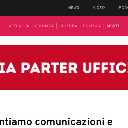
NEWS
VIDEO
POD
ATTUALITÀ
|
CRONACA
|
CULTURA
|
POLITICA
|
SPORT
ntiamo comunicazioni e