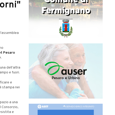
orni"
 l’assemblea
no
et Pesaro
e.
una dell’altra
campo e fuori.
ficare e
di stampa nei
spazio a una
l Consorzio,
sistita e