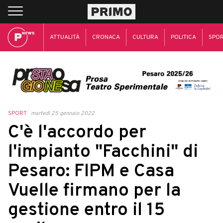
ATTUALITÀ
CRONACA
CULTURA
POLITICA
SPO
SPORT
martedì 25 gennaio 2022
C'è l'accordo per
l'impianto "Facchini" di
Pesaro: FIPM e Casa
Vuelle firmano per la
gestione entro il 15