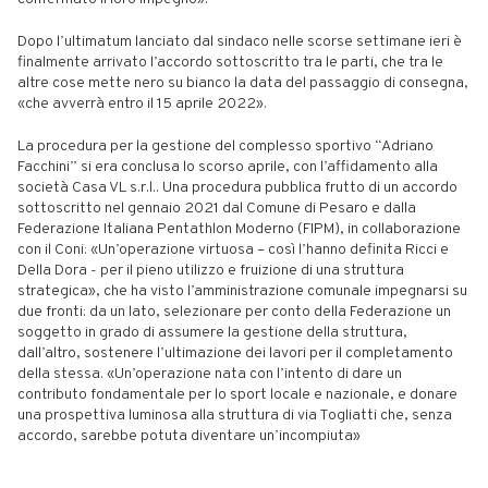
Dopo l’ultimatum lanciato dal sindaco nelle scorse settimane ieri è
finalmente arrivato l’accordo sottoscritto tra le parti, che tra le
altre cose mette nero su bianco la data del passaggio di consegna,
«che avverrà entro il 15 aprile 2022».
La procedura per la gestione del complesso sportivo “Adriano
Facchini” si era conclusa lo scorso aprile, con l’affidamento alla
società Casa VL s.r.l.. Una procedura pubblica frutto di un accordo
sottoscritto nel gennaio 2021 dal Comune di Pesaro e dalla
Federazione Italiana Pentathlon Moderno (FIPM), in collaborazione
con il Coni: «Un’operazione virtuosa – così l’hanno definita Ricci e
Della Dora - per il pieno utilizzo e fruizione di una struttura
strategica», che ha visto l’amministrazione comunale impegnarsi su
due fronti: da un lato, selezionare per conto della Federazione un
soggetto in grado di assumere la gestione della struttura,
dall’altro, sostenere l’ultimazione dei lavori per il completamento
della stessa. «Un’operazione nata con l’intento di dare un
contributo fondamentale per lo sport locale e nazionale, e donare
una prospettiva luminosa alla struttura di via Togliatti che, senza
accordo, sarebbe potuta diventare un’incompiuta»