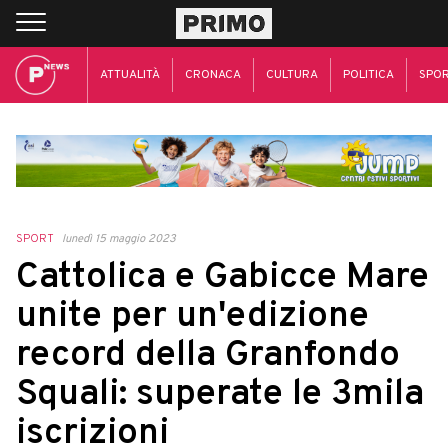
ATTUALITÀ
CRONACA
CULTURA
POLITICA
SPO
SPORT
lunedì 15 maggio 2023
Cattolica e Gabicce Mare
unite per un'edizione
record della Granfondo
Squali: superate le 3mila
iscrizioni