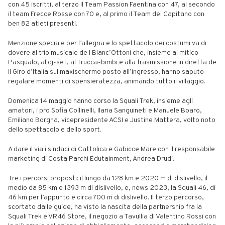
con 45 iscritti, al terzo il Team Passion Faentina con 47, al secondo
il team Frecce Rosse con 70 e, al primo il Team del Capitano con
ben 82 atleti presenti.
Menzione speciale per l’allegria e lo spettacolo dei costumi va di
dovere al trio musicale de I Bianc’Ottoni che, insieme al mitico
Pasqualo, al dj-set, al Trucca-bimbi e alla trasmissione in diretta de
Il Giro d’Italia sul maxischermo posto all’ingresso, hanno saputo
regalare momenti di spensieratezza, animando tutto il villaggio.
Domenica 14 maggio hanno corso la Squali Trek, insieme agli
amatori, i pro Sofia Collinelli, Ilaria Sanguineti e Manuele Boaro,
Emiliano Borgna, vicepresidente ACSI e Justine Mattera, volto noto
dello spettacolo e dello sport.
A dare il via i sindaci di Cattolica e Gabicce Mare con il responsabile
marketing di Costa Parchi Edutainment, Andrea Drudi.
Tre i percorsi proposti: il lungo da 128 km e 2020 m di dislivello, il
medio da 85 km e 1393 m di dislivello, e, news 2023, la Squali 46, di
46 km per l’appunto e circa 700 m di dislivello. Il terzo percorso,
scortato dalle guide, ha visto la nascita della partnership fra la
Squali Trek e VR46 Store, il negozio a Tavullia di Valentino Rossi con