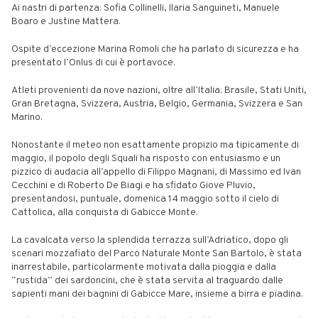
Ai nastri di partenza: Sofia Collinelli, Ilaria Sanguineti, Manuele
Boaro e Justine Mattera.
Ospite d’eccezione Marina Romoli che ha parlato di sicurezza e ha
presentato l’Onlus di cui è portavoce.
Atleti provenienti da nove nazioni, oltre all’Italia: Brasile, Stati Uniti,
Gran Bretagna, Svizzera, Austria, Belgio, Germania, Svizzera e San
Marino.
Nonostante il meteo non esattamente propizio ma tipicamente di
maggio, il popolo degli Squali ha risposto con entusiasmo e un
pizzico di audacia all’appello di Filippo Magnani, di Massimo ed Ivan
Cecchini e di Roberto De Biagi e ha sfidato Giove Pluvio,
presentandosi, puntuale, domenica 14 maggio sotto il cielo di
Cattolica, alla conquista di Gabicce Monte.
La cavalcata verso la splendida terrazza sull’Adriatico, dopo gli
scenari mozzafiato del Parco Naturale Monte San Bartolo, è stata
inarrestabile, particolarmente motivata dalla pioggia e dalla
“rustida” dei sardoncini, che è stata servita al traguardo dalle
sapienti mani dei bagnini di Gabicce Mare, insieme a birra e piadina.