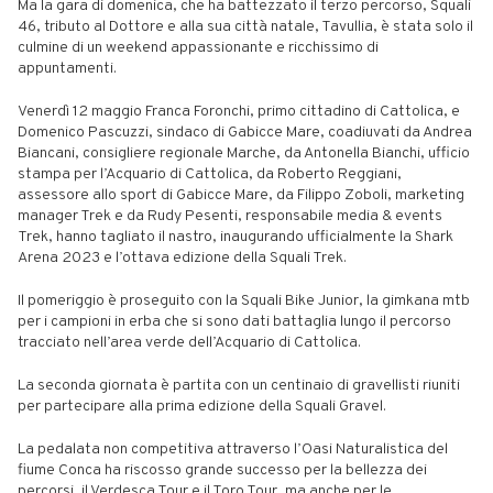
Ma la gara di domenica, che ha battezzato il terzo percorso, Squali
46, tributo al Dottore e alla sua città natale, Tavullia, è stata solo il
culmine di un weekend appassionante e ricchissimo di
appuntamenti.
Venerdì 12 maggio Franca Foronchi, primo cittadino di Cattolica, e
Domenico Pascuzzi, sindaco di Gabicce Mare, coadiuvati da Andrea
Biancani, consigliere regionale Marche, da Antonella Bianchi, ufficio
stampa per l’Acquario di Cattolica, da Roberto Reggiani,
assessore allo sport di Gabicce Mare, da Filippo Zoboli, marketing
manager Trek e da Rudy Pesenti, responsabile media & events
Trek, hanno tagliato il nastro, inaugurando ufficialmente la Shark
Arena 2023 e l’ottava edizione della Squali Trek.
Il pomeriggio è proseguito con la Squali Bike Junior, la gimkana mtb
per i campioni in erba che si sono dati battaglia lungo il percorso
tracciato nell’area verde dell’Acquario di Cattolica.
La seconda giornata è partita con un centinaio di gravellisti riuniti
per partecipare alla prima edizione della Squali Gravel.
La pedalata non competitiva attraverso l’Oasi Naturalistica del
fiume Conca ha riscosso grande successo per la bellezza dei
percorsi, il Verdesca Tour e il Toro Tour, ma anche per le