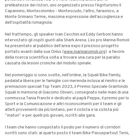
prelibatezze dei ristori, uno organizzato presso l’Agriturismo Il
Capannino, Montecolombo - Montescudo, l’altro, faraonico, a
Monte Grimano Terme, massima espressione dell’accoglienza e
dell’ospitalità romagnola.
Nel frattempo, gli speaker Ivan Cecchini ed Eddy Gerboni hanno
intervistato gli ospiti giunti alla Shark Arena. L’ex pro Marina Romoli
ha presentato al pubblico dell’area expo il prezioso progetto
portato avanti dalla sua Onlus (
www.marinaromoli.org
) a favore
della ricerca scientifica volta a trovare una cura per la paralisi
causata da lesioni croniche del midollo spinale.
Nel pomeriggio si sono svolte, nell’ordine, la Squali Bike Family,
pedalata libera per le famiglie con merenda inclusa al rientro e le
premiazioni speciali Top Team 2023, il Premio Speciale Granfondo
Squali in memoria di Giacomo Olivieri, consegnato nelle mani di una
commossa Tania Franchi e dedicato al papà Peppe, il premio per lo
Sport e la Comunicazione e altri riconoscimenti per il team e gli
atleti provenienti da più lontano, per il ciclista e la ciclista più
“maturi” e per quelli più giovani, iscritti alla gara.
I team che hanno conquistato il podio per il numero di corridori
iscritti sono stati: al quarto posto il team Bike Passepartout Terni,