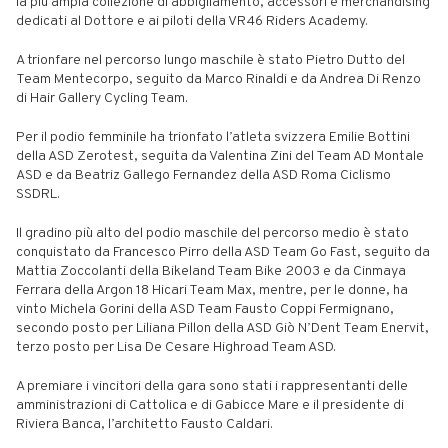
la più ampia collezione di abbigliamento, accessori e merchandising
dedicati al Dottore e ai piloti della VR46 Riders Academy.
A trionfare nel percorso lungo maschile è stato Pietro Dutto del
Team Mentecorpo, seguito da Marco Rinaldi e da Andrea Di Renzo
di Hair Gallery Cycling Team.
Per il podio femminile ha trionfato l’atleta svizzera Emilie Bottini
della ASD Zerotest, seguita da Valentina Zini del Team AD Montale
ASD e da Beatriz Gallego Fernandez della ASD Roma Ciclismo
SSDRL.
Il gradino più alto del podio maschile del percorso medio è stato
conquistato da Francesco Pirro della ASD Team Go Fast, seguito da
Mattia Zoccolanti della Bikeland Team Bike 2003 e da Cinmaya
Ferrara della Argon 18 Hicari Team Max, mentre, per le donne, ha
vinto Michela Gorini della ASD Team Fausto Coppi Fermignano,
secondo posto per Liliana Pillon della ASD Giò N’Dent Team Enervit,
terzo posto per Lisa De Cesare Highroad Team ASD.
A premiare i vincitori della gara sono stati i rappresentanti delle
amministrazioni di Cattolica e di Gabicce Mare e il presidente di
Riviera Banca, l’architetto Fausto Caldari.