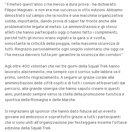
“Il meteo quest’anno ci ha messo a dura prova - ha dichiarato
Filippo Magnani- e non era mai successo in otto edizioni. Abbiamo
dimostrato sul campo che la nostra è una macchina organizzativa
solida, importante, dando prova di saper far fronte anche alle
problematiche legate al meteo. Le amministrazioni e gli stessi
atleti che hanno partecipato oggi ci hanno fatto i complimenti,
perché tutti gli incroci erano vigilati e la gara si è svolta,
nonostante la criticità della pioggia, nella massima sicurezza di
tutti. Ringrazio personalmente ogni singolo volontario che oggi ce
l’ha messa davvero tutta per garantire la sicurezza dei corridori.”
Agli oltre 400 volontari che nei tre giorni della Squali Trek hanno
lavorato alacremente, ma sempre con il sorriso sulle labbra va il
primo, sentito ringraziamento. A seguire un grazie corale alle
amministrazioni delle città ospiti e di tutti i comuni attraversati dai
percorsi, alla grande sinergia che hanno saputo creare in questi
anni, puntando sempre verso la stella della promozione turistica e
sportiva della Romagna e delle Marche.
Si ringraziano gli sponsor che hanno dato fiducia ad un evento
giovane ed ambizioso e soprattutto grazie a tutti i partecipanti
che si sono uniti all’organizzazione per festeggiare insieme l’ottava
edizione della Squali Trek.