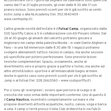
accontentare tutti. I giorni da segnare sul calendario sono quelli che
vanno dal 17 ai 21 luglio prossimi, gli orari dalle 8 30 alle 17 con
pranzo incluso. Sono previsti sconti per chi è già iscritto ai centri
estivi Jump o alla NLAcademy (tel. 392.1840409 -
www.centrijump.it).
L’altra grande novità dell’estate è il
Futsal Camp
, organizzato dalla
SSD Sportfly Calcio a 5 in collaborazione con ASI Pesaro Urbino. Dal
26 al 30 giugno gli amanti del calcetto potranno giocare e
migliorarsi nei campi della palestra Mivida – in viale Dante Alighieri a
Fano – in una full immersion dalle 8 30 alle 18. I ragazzi potranno
svolgere allenamenti tattico-tecnici in campo, ma anche sessioni
più specifiche per potersi perfezionare. Sono previste lezioni
teoriche complementari. Spazio, ovviamente, anche al
divertimento vero e proprio grazie a partite e tornei, ma anche ad
altre attività ludico-sportive e all’immancabile bagno al mare.
Anche in questo caso sono previsti sconti per chi è già iscritto al
Jump o al Futsal (tel. 328.2662060 – www.ssdsportfly.it).
Poi ci sono gli ‘evergreen’, ovvero quei percorsi di svago e di
crescita che sono ormai delle importanti conferme. Uno di questo è
il
Camp Nautico
, incentrato completamente sul mare e che
propone divertenti attività acquatiche, nuoto, canoa, voga e barca
a vela. Il camp si terrà presso il Vela Club di Marotta in via Faà Di