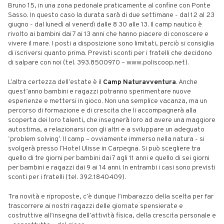
Bruno 15, in una zona pedonale praticamente al confine con Ponte
Sasso. In questo caso la durata sarà di due settimane - dal 12 al 23
giugno - dal lunedì al venerdì dalle 8 30 alle 13. Il camp nautico è
rivolto ai bambini dai 7 ai 13 anni che hanno piacere di conoscere e
vivere il mare. I posti a disposizione sono limitati, perciò si consiglia
di iscriversi quanto prima. Previsti sconti per i fratelli che decidono
di salpare con noi (tel. 393.8500970 – www.poliscoop.net).
L’altra certezza dell’estate è il
Camp Naturavventura
. Anche
quest’anno bambini e ragazzi potranno sperimentare nuove
esperienze e mettersi in gioco. Non una semplice vacanza, ma un
percorso di formazione e di crescita che li accompagnerà alla
scoperta dei loro talenti, che insegnerà loro ad avere una maggiore
autostima, a relazionarsi con gli altri e a sviluppare un adeguato
‘problem solving’. Il camp – ovviamente immerso nella natura - si
svolgerà presso l’Hotel Ulisse in Carpegna. Si può scegliere tra
quello di tre giorni per bambini dai 7 agli 11 anni e quello di sei giorni
per bambini e ragazzi dai 9 ai 14 anni. In entrambi i casi sono previsti
sconti per i fratelli (tel. 392.1840409).
Tra novità e riproposte, c’è dunque l’imbarazzo della scelta per far
trascorrere ai nostri ragazzi delle giornate spensierate e
costruttive all’insegna dell’attività fisica, della crescita personale e