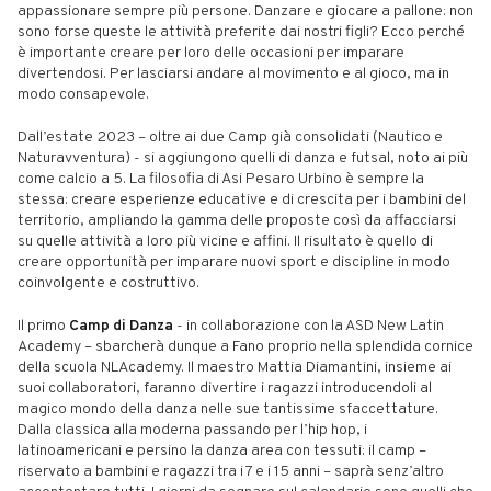
appassionare sempre più persone. Danzare e giocare a pallone: non
sono forse queste le attività preferite dai nostri figli? Ecco perché
è importante creare per loro delle occasioni per imparare
divertendosi. Per lasciarsi andare al movimento e al gioco, ma in
modo consapevole.
Dall’estate 2023 – oltre ai due Camp già consolidati (Nautico e
Naturavventura) - si aggiungono quelli di danza e futsal, noto ai più
come calcio a 5. La filosofia di Asi Pesaro Urbino è sempre la
stessa: creare esperienze educative e di crescita per i bambini del
territorio, ampliando la gamma delle proposte così da affacciarsi
su quelle attività a loro più vicine e affini. Il risultato è quello di
creare opportunità per imparare nuovi sport e discipline in modo
coinvolgente e costruttivo.
Il primo
Camp di Danza
- in collaborazione con la ASD New Latin
Academy – sbarcherà dunque a Fano proprio nella splendida cornice
della scuola NLAcademy. Il maestro Mattia Diamantini, insieme ai
suoi collaboratori, faranno divertire i ragazzi introducendoli al
magico mondo della danza nelle sue tantissime sfaccettature.
Dalla classica alla moderna passando per l’hip hop, i
latinoamericani e persino la danza area con tessuti: il camp –
riservato a bambini e ragazzi tra i 7 e i 15 anni – saprà senz’altro