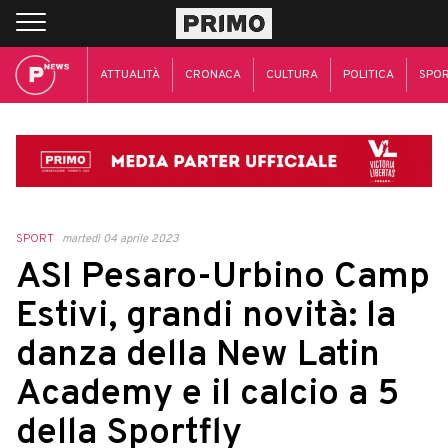
ATTUALITÀ
CRONACA
CULTURA
POLITICA
SPO
SPORT
martedì 04 aprile 2023
ASI Pesaro-Urbino Camp
Estivi, grandi novità: la
danza della New Latin
Academy e il calcio a 5
della Sportfly