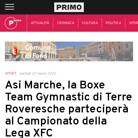
ATTUALITÀ
CRONACA
CULTURA
POLITICA
SPO
SPORT
martedì 22 marzo 2022
Asi Marche, la Boxe
Team Gymnastic di Terre
Roveresche parteciperà
al Campionato della
Lega XFC