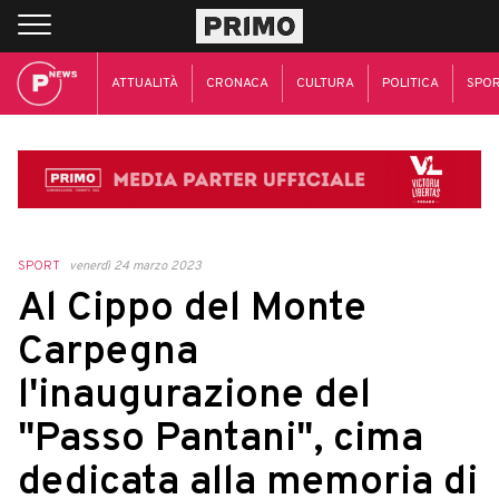
ATTUALITÀ
CRONACA
CULTURA
POLITICA
SPO
SPORT
venerdì 24 marzo 2023
Al Cippo del Monte
Carpegna
l'inaugurazione del
"Passo Pantani", cima
dedicata alla memoria di