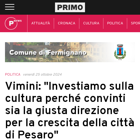
ATTUALITÀ
CRONACA
CULTURA
POLITICA
SPO
POLITICA
venerdì 25 ottobre 2024
Vimini: "Investiamo sulla
cultura perché convinti
sia la giusta direzione
per la crescita della città
di Pesaro"