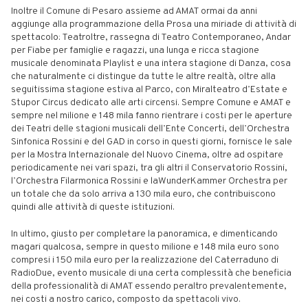
Inoltre il Comune di Pesaro assieme ad AMAT ormai da anni
aggiunge alla programmazione della Prosa una miriade di attività di
spettacolo: Teatroltre, rassegna di Teatro Contemporaneo, Andar
per Fiabe per famiglie e ragazzi, una lunga e ricca stagione
musicale denominata Playlist e una intera stagione di Danza, cosa
che naturalmente ci distingue da tutte le altre realtà, oltre alla
seguitissima stagione estiva al Parco, con Miralteatro d’Estate e
Stupor Circus dedicato alle arti circensi. Sempre Comune e AMAT e
sempre nel milione e 148 mila fanno rientrare i costi per le aperture
dei Teatri delle stagioni musicali dell’Ente Concerti, dell’Orchestra
Sinfonica Rossini e del GAD in corso in questi giorni, fornisce le sale
per la Mostra Internazionale del Nuovo Cinema, oltre ad ospitare
periodicamente nei vari spazi, tra gli altri il Conservatorio Rossini,
l’Orchestra Filarmonica Rossini e laWunderKammer Orchestra per
un totale che da solo arriva a 130 mila euro, che contribuiscono
quindi alle attività di queste istituzioni.
In ultimo, giusto per completare la panoramica, e dimenticando
magari qualcosa, sempre in questo milione e 148 mila euro sono
compresi i 150 mila euro per la realizzazione del Caterraduno di
RadioDue, evento musicale di una certa complessità che beneficia
della professionalità di AMAT essendo peraltro prevalentemente,
nei costi a nostro carico, composto da spettacoli vivo.