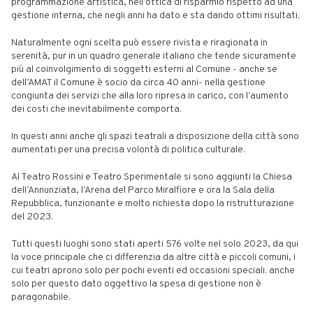
programmazione artistica, nell’ottica di risparmio rispetto ad una
gestione interna, che negli anni ha dato e sta dando ottimi risultati.
Naturalmente ogni scelta può essere rivista e riragionata in
serenità, pur in un quadro generale italiano che tende sicuramente
più al coinvolgimento di soggetti esterni al Comune - anche se
dell’AMAT il Comune è socio da circa 40 anni- nella gestione
congiunta dei servizi che alla loro ripresa in carico, con l’aumento
dei costi che inevitabilmente comporta.
In questi anni anche gli spazi teatrali a disposizione della città sono
aumentati per una precisa volontà di politica culturale.
Al Teatro Rossini e Teatro Sperimentale si sono aggiunti la Chiesa
dell’Annunziata, l’Arena del Parco Miralfiore e ora la Sala della
Repubblica, funzionante e molto richiesta dopo la ristrutturazione
del 2023.
Tutti questi luoghi sono stati aperti 576 volte nel solo 2023, da qui
la voce principale che ci differenzia da altre città e piccoli comuni, i
cui teatri aprono solo per pochi eventi ed occasioni speciali: anche
solo per questo dato oggettivo la spesa di gestione non è
paragonabile.