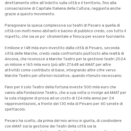
direttamente oltre all’indotto sulla città e il territorio, fino alla
consacrazione di Capitale Italiana della Cultura, raggiunta
anche
grazie a questo movimento.
Paragonare la spesa complessiva sui teatri di Pesaro a quella di
città con molti meno abitanti e bacino di pubblico credo, con tutto il
rispetto, che sia un po’ strumentale e finisca per essere fuorviante.
Il milione e 148 mila euro investito dalla città di Pesaro, seconda
città delle Marche, credo vada confrontato piuttosto alla realtà di
Ancona, che riconosce a Marche Teatro per la gestione teatri 2024
un milione e 165 mila euro (più altri 27.648 ad AMAT per altre
attività) come contributo di base, integrando altre cifre verso
Marche Teatro per ulteriori iniziative, quando ritenuto necessario.
Fano per il solo Teatro della Fortuna investe 500 mila euro che
vanno alla Fondazione Teatro, che a sua volta si rivolge ad AMAT per
la sola stagione di prosa ad un costo di 124 mila annui per 24
rappresentazioni, a fronte dei 130 mila di Pesaro per 40 serate di
spettacolo.
Pesaro ha scelto, da prima del mio arrivo in giunta, di condividere
con AMAT sia la gestione dei Teatri della città sia la