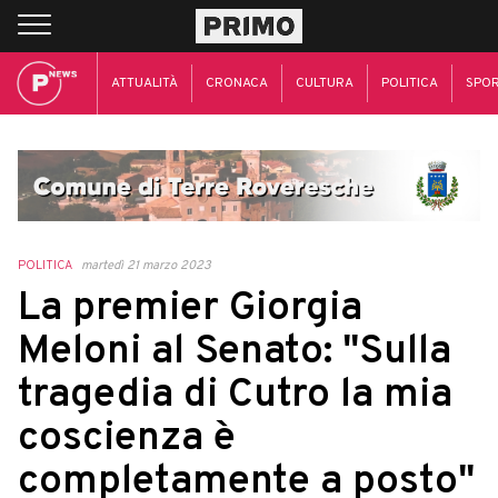
ATTUALITÀ
CRONACA
CULTURA
POLITICA
SPO
POLITICA
martedì 21 marzo 2023
La premier Giorgia
Meloni al Senato: "Sulla
tragedia di Cutro la mia
coscienza è
completamente a posto"