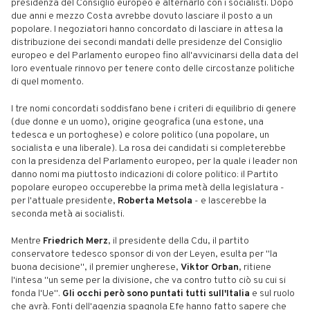
presidenza del Consiglio europeo e alternarlo con i socialisti. Dopo
due anni e mezzo Costa avrebbe dovuto lasciare il posto a un
popolare. I negoziatori hanno concordato di lasciare in attesa la
distribuzione dei secondi mandati delle presidenze del Consiglio
europeo e del Parlamento europeo fino all'avvicinarsi della data del
loro eventuale rinnovo per tenere conto delle circostanze politiche
di quel momento.
I tre nomi concordati soddisfano bene i criteri di equilibrio di genere
(due donne e un uomo), origine geografica (una estone, una
tedesca e un portoghese) e colore politico (una popolare, un
socialista e una liberale). La rosa dei candidati si completerebbe
con la presidenza del Parlamento europeo, per la quale i leader non
danno nomi ma piuttosto indicazioni di colore politico: il Partito
popolare europeo occuperebbe la prima metà della legislatura -
per l'attuale presidente,
Roberta Metsola
- e lascerebbe la
seconda metà ai socialisti.
Mentre
Friedrich Merz
, il presidente della Cdu, il partito
conservatore tedesco sponsor di von der Leyen, esulta per "la
buona decisione", il premier ungherese,
Viktor Orban
, ritiene
l'intesa "un seme per la divisione, che va contro tutto ciò su cui si
fonda l'Ue".
Gli occhi però sono puntati tutti sull'Italia
e sul ruolo
che avrà. Fonti dell'agenzia spagnola Efe hanno fatto sapere che