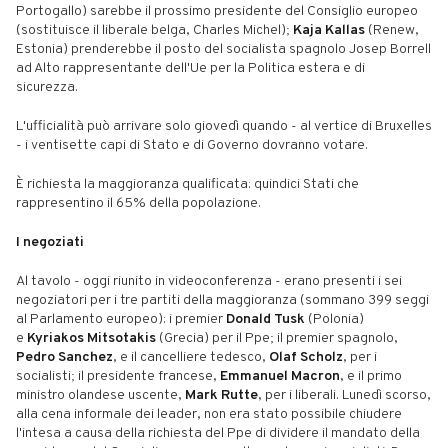
Portogallo) sarebbe il prossimo presidente del Consiglio europeo
(sostituisce il liberale belga, Charles Michel);
Kaja Kallas
(Renew,
Estonia) prenderebbe il posto del socialista spagnolo Josep Borrell
ad Alto rappresentante dell'Ue per la Politica estera e di
sicurezza.
L'ufficialità può arrivare solo giovedì quando - al vertice di Bruxelles
- i ventisette capi di Stato e di Governo dovranno votare.
È richiesta la maggioranza qualificata: quindici Stati che
rappresentino il 65% della popolazione.
I negoziati
Al tavolo - oggi riunito in videoconferenza - erano presenti i sei
negoziatori per i tre partiti della maggioranza (sommano 399 seggi
al Parlamento europeo): i premier
Donald Tusk
(Polonia)
e
Kyriakos Mitsotakis
(Grecia) per il Ppe; il premier spagnolo,
Pedro Sanchez
, e il cancelliere tedesco,
Olaf Scholz
, per i
socialisti; il presidente francese,
Emmanuel Macron
, e il primo
ministro olandese uscente,
Mark Rutte
, per i liberali. Lunedì scorso,
alla cena informale dei leader, non era stato possibile chiudere
l'intesa a causa della richiesta del Ppe di dividere il mandato della