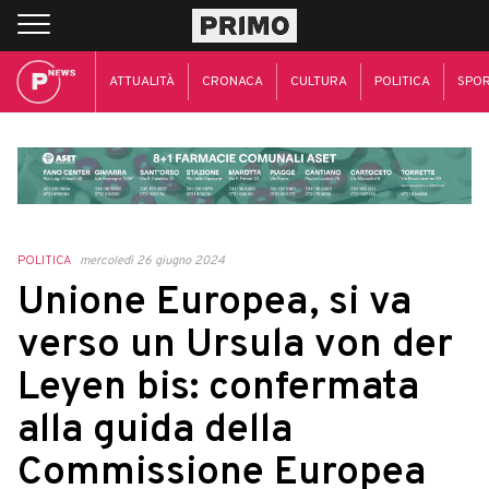
ATTUALITÀ
CRONACA
CULTURA
POLITICA
SPO
POLITICA
mercoledì 26 giugno 2024
Unione Europea, si va
verso un Ursula von der
Leyen bis: confermata
alla guida della
Commissione Europea