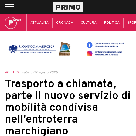
ATTUALITÀ
CRONACA
CULTURA
POLITICA
SPO
POLITICA
sabato 09 agosto 2025
Trasporto a chiamata,
parte il nuovo servizio di
mobilità condivisa
nell'entroterra
marchigiano