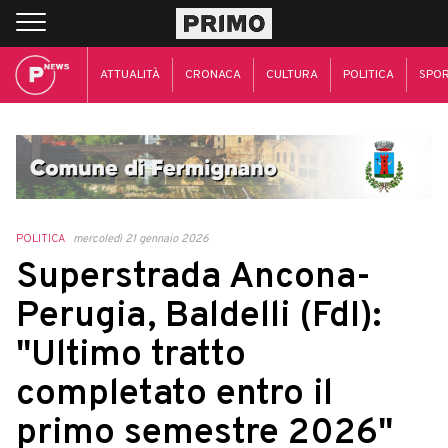
ATTUALITÀ
CRONACA
CULTURA
POLITICA
SPO
POLITICA
mercoledì 21 gennaio 2026
Superstrada Ancona-
Perugia, Baldelli (FdI):
"Ultimo tratto
completato entro il
primo semestre 2026"