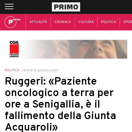
ATTUALITÀ
CRONACA
CULTURA
POLITICA
SPO
POLITICA
venerdì 16 gennaio 2026
Ruggeri: «Paziente
oncologico a terra per
ore a Senigallia, è il
fallimento della Giunta
Acquaroli»