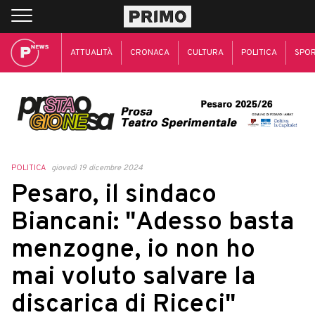
ATTUALITÀ
CRONACA
CULTURA
POLITICA
SPO
POLITICA
giovedì 19 dicembre 2024
Pesaro, il sindaco
Biancani: "Adesso basta
menzogne, io non ho
mai voluto salvare la
discarica di Riceci"