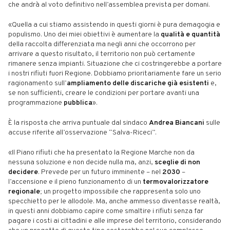
che andrà al voto definitivo nell’assemblea prevista per domani.
«Quella a cui stiamo assistendo in questi giorni è pura demagogia e
populismo. Uno dei miei obiettivi è aumentare la
qualità e quantità
della raccolta differenziata ma negli anni che occorrono per
arrivare a questo risultato, il territorio non può certamente
rimanere senza impianti. Situazione che ci costringerebbe a portare
i nostri rifiuti fuori Regione. Dobbiamo prioritariamente fare un serio
ragionamento sull’
ampliamento delle discariche già esistenti
e,
se non sufficienti, creare le condizioni per portare avanti una
programmazione
pubblica
».
È la risposta che arriva puntuale dal sindaco
Andrea Biancani
sulle
accuse riferite all’osservazione “Salva-Riceci”.
«Il Piano rifiuti che ha presentato la Regione Marche non da
nessuna soluzione e non decide nulla ma, anzi,
sceglie di non
decidere
. Prevede per un futuro imminente – nel
2030
–
l’accensione e il pieno funzionamento di un
termovalorizzatore
regionale
; un progetto impossibile che rappresenta solo uno
specchietto per le allodole. Ma, anche ammesso diventasse realtà,
in questi anni dobbiamo capire come smaltire i rifiuti senza far
pagare i costi ai cittadini e alle imprese del territorio, considerando