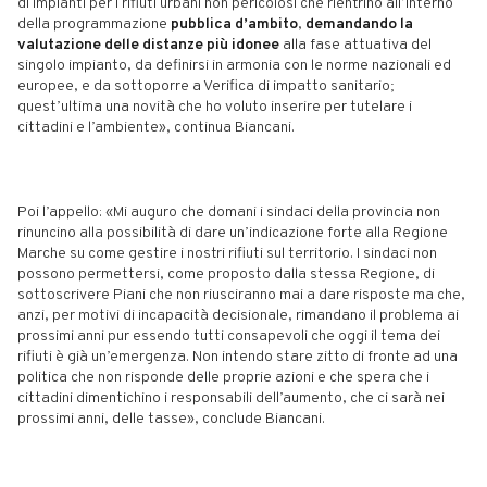
di impianti per i rifiuti urbani non pericolosi che rientrino all’interno
della programmazione
pubblica d’ambito
,
demandando la
valutazione delle distanze più idonee
alla fase attuativa del
singolo impianto, da definirsi in armonia con le norme nazionali ed
europee, e da sottoporre a Verifica di impatto sanitario;
quest’ultima una novità che ho voluto inserire per tutelare i
cittadini e l’ambiente», continua Biancani.
Poi l’appello: «Mi auguro che domani i sindaci della provincia non
rinuncino alla possibilità di dare un’indicazione forte alla Regione
Marche su come gestire i nostri rifiuti sul territorio. I sindaci non
possono permettersi, come proposto dalla stessa Regione, di
sottoscrivere Piani che non riusciranno mai a dare risposte ma che,
anzi, per motivi di incapacità decisionale, rimandano il problema ai
prossimi anni pur essendo tutti consapevoli che oggi il tema dei
rifiuti è già un’emergenza. Non intendo stare zitto di fronte ad una
politica che non risponde delle proprie azioni e che spera che i
cittadini dimentichino i responsabili dell’aumento, che ci sarà nei
prossimi anni, delle tasse», conclude Biancani.