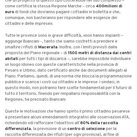
che un progetto di questo tipo costerebbe nel suo complesso –
come certifica la stessa Regione Marche – circa
400milioni di
euro
di fondi che dovranno pagare i cittadini in bolletta e che,
comunque, non basteranno per rispondere alle esigenze dei
cittadini e delle imprese».
Tutte le province sono in grave difficoltà, «non hanno impianti –
aggiunge Biancani -, tanto che siamo costretti a prendere e
smaltire i rifiuti di
Macerata
. Inoltre, con i limiti previsti dalla
proposta del Piano regionale – di
1500 metri di distanza dai centri
abitati
per tutti i tipi di discarica –, sarebbe impossibile individuare
un luogo idoneo con queste caratteristiche nella provincia di
Pesaro e Urbino, dato certificato anche dai documenti allegati al
Piano. Parliamo, quindi, di una norma che blocca la programmazione
pubblica e scarica i costi sui cittadini e le imprese. I sindaci, in
questo modo, non potranno fare scelte fondamentali per il futuro di
tutto il territorio, finendo per rimpallarsi responsabilità con la
Regione», ha precisato Biancani.
Queste le motivazioni che hanno spinto il primo cittadino pesarese
a presentare alcuni emendamenti integrativi alle osservazioni ATA,
richiedendo «di rafforzare l’obiettivo all’
80% della raccolta
differenziata
, la previsione di un
centro di selezione
per la
raccolta differenziata dei rifiuti (per ogni provincia), al fine di