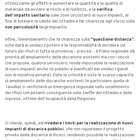
ottimizzarne gli effetti e aumentare la quantità e la qualità di
materiale da avviare al riciclo e al riutilizzo, e la
verifica
dell’impatto sanitario
sulle zone circostanti ai nuovi impianti, al
fine di tutelare la salute dei cittadini e far chiarezza agli stessi sulla
non pericolosità
degli impianti».
Infine, l’emendamento che fa chiarezza sulla
“questione distanza”
,
«che darà ai sindaci il potere e la responsabilità di decidere sul
futuro dei rifiuti in tutta la provincia – precisa -. Il Piano regionale dà
priorità all’ampliamento delle discariche esistenti ma con i vincoli
che propone, qualora servissero, rende impossibile la realizzazione
di nuovi impianti anche se pubblici e pianificati dai sindaci (quindi
non di iniziativa privata). Date le criticità e viste le scarse capacità
di ampliamento delle discariche esistenti (in particolare quella di
Tavullia) si verificherà un’emergenza regionale nello smaltimento
dei rifiuti con pesanti conseguenze sulle tariffe dei cittadini e delle
imprese, vittime dell’incapacità della Regione».
Si chiede, quindi, «di
rivedere i limiti per la realizzazione di nuovi
impianti di discarica pubblici
, che non riguardano il progetto
privato della discarica di Riceci, rendendo possibile la realizzazione