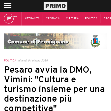
ATTUALITÀ
CRONACA
CULTURA
POLITICA
SPO
POLITICA
giovedì 04 giugno 2026
Pesaro avvia la DMO,
Vimini: "Cultura e
turismo insieme per una
destinazione più
competitiva"