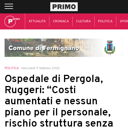
ATTUALITÀ
CRONACA
CULTURA
POLITICA
SPO
POLITICA
mercoledì 11 febbraio 2026
Ospedale di Pergola,
Ruggeri: “Costi
aumentati e nessun
piano per il personale,
rischio struttura senza