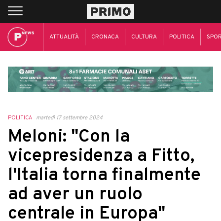
ATTUALITÀ
CRONACA
CULTURA
POLITICA
SPO
POLITICA
martedì 17 settembre 2024
Meloni: "Con la
vicepresidenza a Fitto,
l'Italia torna finalmente
ad aver un ruolo
centrale in Europa"