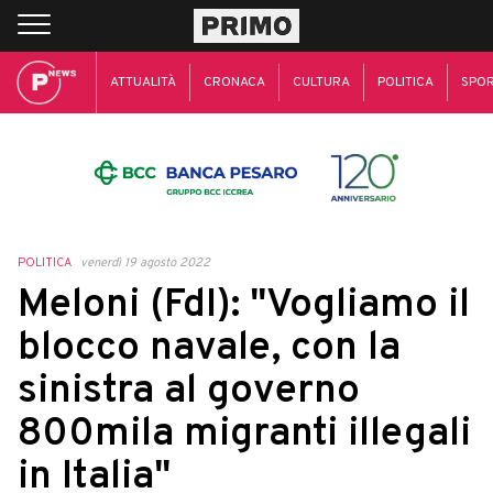
ATTUALITÀ
CRONACA
CULTURA
POLITICA
SPO
POLITICA
venerdì 19 agosto 2022
Meloni (FdI): "Vogliamo il
blocco navale, con la
sinistra al governo
800mila migranti illegali
in Italia"