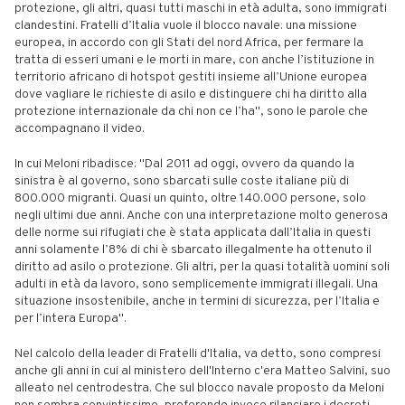
protezione, gli altri, quasi tutti maschi in età adulta, sono immigrati
clandestini. Fratelli d’Italia vuole il blocco navale: una missione
europea, in accordo con gli Stati del nord Africa, per fermare la
tratta di esseri umani e le morti in mare, con anche l’istituzione in
territorio africano di hotspot gestiti insieme all’Unione europea
dove vagliare le richieste di asilo e distinguere chi ha diritto alla
protezione internazionale da chi non ce l’ha", sono le parole che
accompagnano il video.
In cui Meloni ribadisce: "Dal 2011 ad oggi, ovvero da quando la
sinistra è al governo, sono sbarcati sulle coste italiane più di
800.000 migranti. Quasi un quinto, oltre 140.000 persone, solo
negli ultimi due anni. Anche con una interpretazione molto generosa
delle norme sui rifugiati che è stata applicata dall’Italia in questi
anni solamente l’8% di chi è sbarcato illegalmente ha ottenuto il
diritto ad asilo o protezione. Gli altri, per la quasi totalità uomini soli
adulti in età da lavoro, sono semplicemente immigrati illegali. Una
situazione insostenibile, anche in termini di sicurezza, per l’Italia e
per l’intera Europa".
Nel calcolo della leader di Fratelli d'Italia, va detto, sono compresi
anche gli anni in cui al ministero dell'Interno c'era Matteo Salvini, suo
alleato nel centrodestra. Che sul blocco navale proposto da Meloni