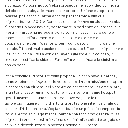
non sembra convintissimo, preferendo invece rilanciare i decreti
sicurezza. Ad ogni modo, Meloni prosegue nel suo video con l'idea
del blocco navale, affermando che proprio l'Unione europea lo
avesse ipotizzato qualche anno fa per far fronte alla crisi
migratoria: "Nel 2017 la Commissione ipotizzava un blocco navale,
sì proprio il blocco navale, per fermare la partenza dei barconi e le
morti in mare, e numerose altre volte ha chiesto misure serie e
concrete di rafforzamento delle frontiere esterne e di
cooperazione con i Paesi terzi per il contrasto all’immigrazione
illegale. È il contenuto anche del nuovo patto UE per la migrazione e
l’asilo voluto da Ursula Von der Leyen. Questo è l’unico caso, in
pratica, in cui “ce lo chiede l’Europa” ma non piace alla sinistra e
non va bene".
Infine conclude: "Fratelli d’Italia propone il blocco navale perché,
come abbiamo spiegato mille volte, si tratta una missione europea
in accordo con gli Stati del Nord Africa per fermare, insieme a loro,
la tratta di esseri umani e istituire in territorio africano hotspot
gestiti insieme all’Unione europea, dove vagliare le richieste di
asilo e distinguere chi ha diritto alla protezione internazionale da
chi quel diritto non lo ha. Vogliamo ribadire un principio semplice: in
Italia si entra solo legalmente, perché non facciamo gestire i flussi
migratori verso la nostra Nazione da criminali, scafisti o peggio da
chi vuole destabilizzare la nostra Nazione e l’Europa".