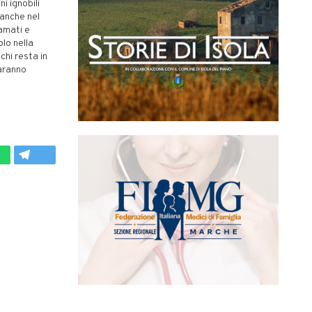
i ignobili
 anche nel
amati e
lo nella
chi resta in
aranno