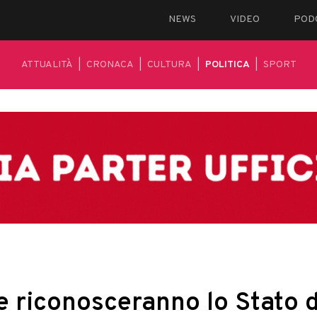
NEWS
VIDEO
POD
ATTUALITÀ
|
CRONACA
|
CULTURA
|
POLITICA
|
SPORT
e riconosceranno lo Stato d