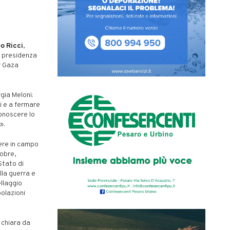
o Ricci
,
a presidenza
r Gaza
gia Meloni:
i e a fermare
conoscere lo
».
tere in campo
tobre,
tato di
lla guerra e
llaggio
polazioni
e chiara da