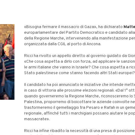
"
«Bisogna fermare il massacro di Gaza», ha dichiarato
Matte
europarlamentare del Partito Democratico e candidato all
della Regione Marche, intervenendo alla manifestazione pe
organizzata dalla CGIL al porto di Ancona.
Ricci ha rivolto un appello diretto al governo guidato da Gior
«Che cosa aspetta a dirlo con forza, ad applicare le sanzion
le armi italiane che vanno in Israele? Che cosa aspetta a ri
Stato palestinese come stanno facendo altri Stati europei?
Il candidato ha poi annunciato le iniziative che intende met
in caso di vittoria alle prossime elezioni regionali: «Dal 1° ot
quando governeremo la Regione Marche, riconosceremo lo S
Palestina, proporremo di boicottare le aziende coinvolte ne
trasformeremo il gemellaggio tra Pesaro e Rafah in un geme
regionale, affinché tutti i marchigiani possano aiutare le po
massacrate».
Ricci ha infine ribadito la necessità di una presa di posizion