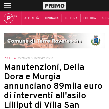
ATTUALITÀ
CRONACA
CULTURA
POLITICA
SPO
POLITICA
mercoledì 18 dicembre 2024
Manutenzioni, Della
Dora e Murgia
annunciano 89mila euro
di interventi all'asilo
Lilliput di Villa San