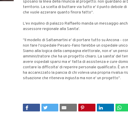
sposano la linea della rinuncia al progetto: non guardano ai 
territorio. La scelta di buttare via tutto e' il punto debole d
che vuole azzerare quanto finora fatto".
L'ex inquilino di palazzo Raffaello manda un messaggio anch
assessore regionale alla Sanita'.
"Il modello di Saltamartini e' di portare tutto su Ancona - co
non fare l'ospedale Pesaro-Fano farebbe un ospedale unico 
Siamo alla logica della campagna elettorale, non e' un pensi
amministratore che ha un progetto chiaro. La sanita' del terr
avere ospedali sparsi ma e' fatta di assistenza e cure domici
contare la difficolta' di reperire personale qualificato. È un
ha accarezzato la pancia di chi voleva una propria rivalsa ri
situazione che riteneva ingiusta ma non e' un progetto".