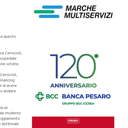
 a questo
a Ceriscioli,
o ospedale
ione votata
Ceriscioli,
financing
e di avere
rio andare
ia un
dale moderno
tteggiamento
 dottrinale