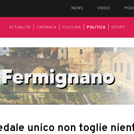
NEWS
VIDEO
POD
ATTUALITÀ
|
CRONACA
|
CULTURA
|
POLITICA
|
SPORT
pedale unico non toglie nien