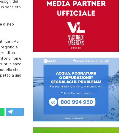
bisogni del
i un pensiero
e al neo
ntinua-. Per
regionale.
ero di un
itorio non e'
liari. Senza
 modello che
spetto a una