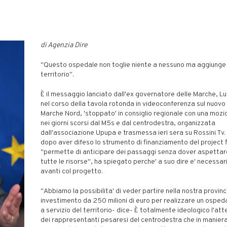
di Agenzia Dire
"Questo ospedale non toglie niente a nessuno ma aggiunge
territorio".
È il messaggio lanciato dall'ex governatore delle Marche, Luc
nel corso della tavola rotonda in videoconferenza sul nuov
Marche Nord, 'stoppato' in consiglio regionale con una moz
nei giorni scorsi dal M5s e dal centrodestra, organizzata
dall'associazione Upupa e trasmessa ieri sera su Rossini Tv. 
dopo aver difeso lo strumento di finanziamento del project 
"permette di anticipare dei passaggi senza dover aspettar
tutte le risorse", ha spiegato perche' a suo dire e' necessa
avanti col progetto.
"Abbiamo la possibilita' di veder partire nella nostra provinc
investimento da 250 milioni di euro per realizzare un ospe
a servizio del territorio- dice- È totalmente ideologico l'a
dei rappresentanti pesaresi del centrodestra che in maniera