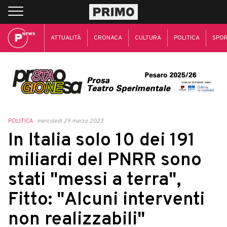
ATTUALITÀ
CRONACA
CULTURA
POLITICA
SPO
POLITICA
mercoledì 29 marzo 2023
In Italia solo 10 dei 191
miliardi del PNRR sono
stati "messi a terra",
Fitto: "Alcuni interventi
non realizzabili"