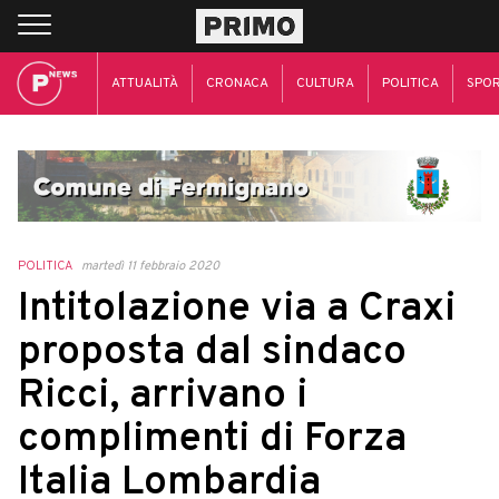
ATTUALITÀ
CRONACA
CULTURA
POLITICA
SPO
POLITICA
martedì 11 febbraio 2020
Intitolazione via a Craxi
proposta dal sindaco
Ricci, arrivano i
complimenti di Forza
Italia Lombardia