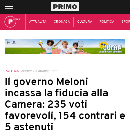
ATTUALITÀ
CRONACA
CULTURA
POLITICA
SPO
POLITICA
martedì 25 ottobre 2022
Il governo Meloni
incassa la fiducia alla
Camera: 235 voti
favorevoli, 154 contrari e
5 astenuti