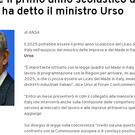
 il primo anno scolastico d
 ha detto il ministro Urso
di ANSA
Il 2025 potrebbe essere il primo anno scolastico del Liceo d
Italy nell'auspicio del ministro delle Imprese e del Made in Ita
Urso
.
"È importante istituirlo con la legge quadro sul Made in Italy p
lavoro di programmazione con le Regioni per arrivare, mi aug
2025, a che ci possa essere un Liceo del Made in Italy, innan
distretti industriali italiani", dice Urso al Forum Confcommer
"Entro un mese presenterò in cdm il collegato alla manovra 
Italy che interverrà anche sulla formazione delle competen
servono al mercato del lavoro e alle imprese attraverso que
aggiunge.
Sul disegno di legge sulla concorrenza "credo sia una question
confronto con la Commissione europea si è concluso positi