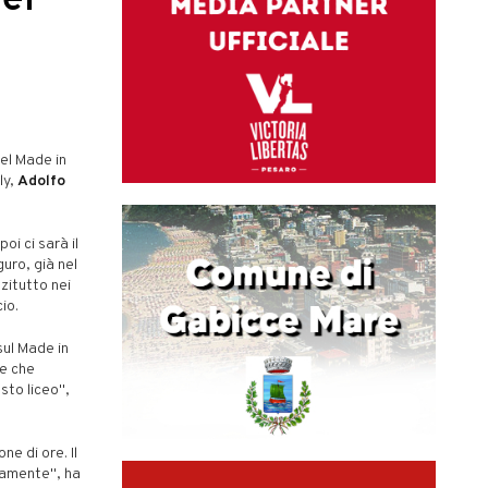
el
el Made in
ly,
Adolfo
oi ci sarà il
uro, già nel
zitutto nei
cio.
sul Made in
ze che
sto liceo",
e di ore. Il
vamente", ha