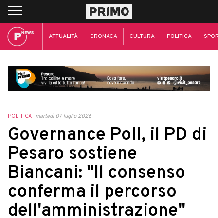
ATTUALITÀ
CRONACA
CULTURA
POLITICA
SPO
POLITICA
martedì 07 luglio 2026
Governance Poll, il PD di
Pesaro sostiene
Biancani: "Il consenso
conferma il percorso
dell'amministrazione"