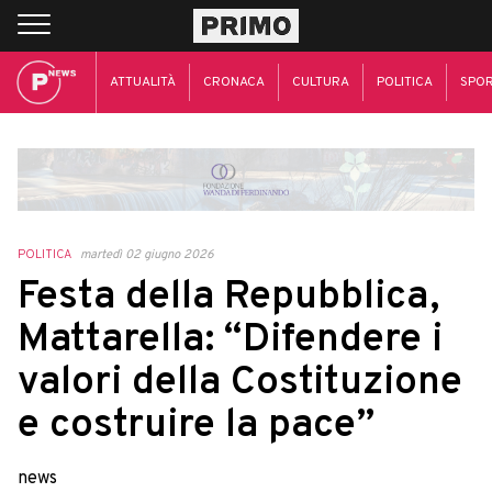
ATTUALITÀ
CRONACA
CULTURA
POLITICA
SPO
POLITICA
martedì 02 giugno 2026
Festa della Repubblica,
Mattarella: “Difendere i
valori della Costituzione
e costruire la pace”
news