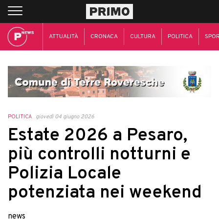
ATTUALITÀ
CRONACA
CULTURA
POLITICA
SPO
POLITICA
giovedì 04 giugno 2026
Estate 2026 a Pesaro,
più controlli notturni e
Polizia Locale
potenziata nei weekend
news