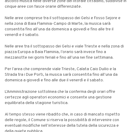
ascolto musica nelle diverse zone del litorale cittadino, suddivise in
cinque aree con fasce orarie differenziate.
Nelle aree comprese tra il sottopasso dei Gelsi e Fosso Sejore e
nella zona di Baia Flaminia-Campo di Marte, la musica sarà
consentita fino all’una da domenica a giovedì e fino alle tre il
venerdì e il sabato.
Nelle aree tra il sottopasso dei Gelsi e viale Trieste e nella zona di
piazza Europa a Baia Flaminia, l’orario sarà invece fino a
mezzanotte nei giorni feriali e fino all’una nei fine settimana.
Per l’area che comprende viale Trieste, Calata Caio Duilio e la
Strada tra i Due Porti, la musica sarà consentita fino all’una da
domenica a giovedì e fino alle due il venerdì e il sabato.
L’Amministrazione sottolinea che la conferma degli orari offre
certezze agli operatori economici e consente una gestione
equilibrata della stagione turistica.
Al tempo stesso viene ribadito che, in caso di mancato rispetto
delle regole, il Comune si riserva la possibilità di intervenire con
eventuali modifiche nell’interesse della tutela della sicurezza e
della quiete pubblica.