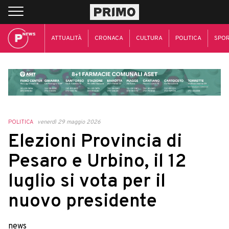
ATTUALITÀ
CRONACA
CULTURA
POLITICA
SPO
POLITICA
venerdì 29 maggio 2026
Elezioni Provincia di
Pesaro e Urbino, il 12
luglio si vota per il
nuovo presidente
news