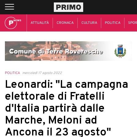
ATTUALITÀ
CRONACA
CULTURA
POLITICA
SPO
POLITICA
mercoledì 17 agosto 2022
Leonardi: "La campagna
elettorale di Fratelli
d'Italia partirà dalle
Marche, Meloni ad
Ancona il 23 agosto"