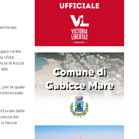
elettorale
o
uppo rurale
la sfida
cia di Ascoli
 alla
, per la quale
referenziale
ttorale delle
ssenza del
si faccia