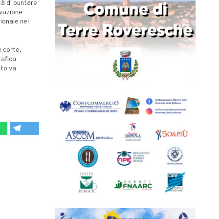
tà di puntare
ovazione
ionale nel
e corte,
rafica
sto va