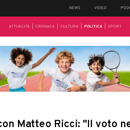
NEWS
VIDEO
POD
ATTUALITÀ
|
CRONACA
|
CULTURA
|
POLITICA
|
SPORT
on Matteo Ricci: "Il voto ne