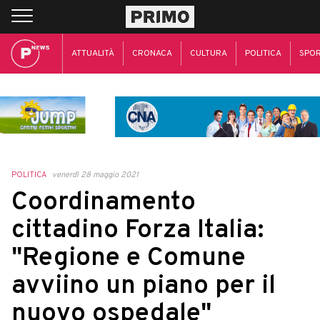
ATTUALITÀ
CRONACA
CULTURA
POLITICA
SPO
POLITICA
venerdì 28 maggio 2021
Coordinamento
cittadino Forza Italia:
"Regione e Comune
avviino un piano per il
nuovo ospedale"