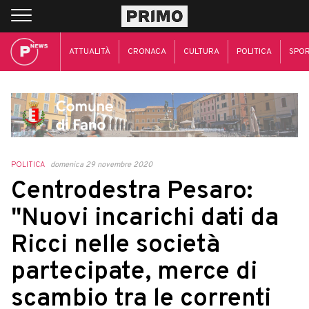
ATTUALITÀ
CRONACA
CULTURA
POLITICA
SPO
POLITICA
domenica 29 novembre 2020
Centrodestra Pesaro:
"Nuovi incarichi dati da
Ricci nelle società
partecipate, merce di
scambio tra le correnti