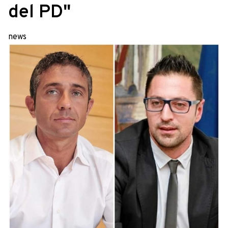
del PD"
news