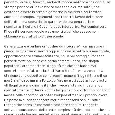
per altro Baldelli, Baiocchi, Andreolli rappresentano e che oggi sulla
stampa parlano di “devastante messaggio di impunità”, che
dovrebbe essere la prima a garantire la sicurezza nei territori,
anche, ad esempio, implementando i posti di lavoro delle forze
dell’ordine, ma soprattutto garantendo una pena certa e
rispettata. È qui che il Governo deve intervenire. Per combattere
l’illegalità servono regole e strumenti giusti che spesso non
abbiamo e soprattutto più personale.
Generalizzare e parlare di “pusher da integrare” non riassume in
pieno il mio pensiero, ma chi oggi si indigna rispetto alle mie parole,
opportunamente strumentalizzate, ha un bel coraggio, facendo
parte di forze politiche che hanno sempre urlato, con slogan
populistici, di combattere l'illegalità ma che non hanno mai
concretamente fatto nulla. Se il Parco Miralfiore e la zona della
stazione sono descritte come zone in mano all'illegalità, la critica
non è al sindaco ma alla Forze dell'ordine a cui spetta il contrasto
all'illegalità e alla criminalità, che invece si stanno impegnando
concretamente anche se - come ho già detto - purtroppo non sono
messe nelle condizioni di poter svolgere al meglio il proprio lavoro.
Da parte mia, non scaricherò mai le responsabilità sugli altri e
ritengo che serva un confronto costante con tutti i soggetti
coinvolti, consapevoli della reale complessità del problema che non
riguarda solo Pesaro, ma tutte le aree attorno alle stazioni d'Italia.