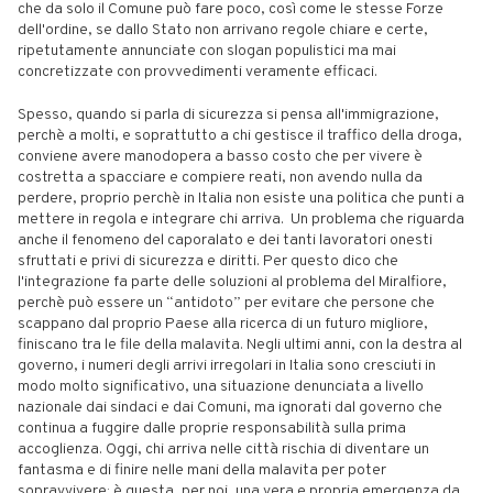
che da solo il Comune può fare poco, così come le stesse Forze
dell'ordine, se dallo Stato non arrivano regole chiare e certe,
ripetutamente annunciate con slogan populistici ma mai
concretizzate con provvedimenti veramente efficaci.
Spesso, quando si parla di sicurezza si pensa all'immigrazione,
perchè a molti, e soprattutto a chi gestisce il traffico della droga,
conviene avere manodopera a basso costo che per vivere è
costretta a spacciare e compiere reati, non avendo nulla da
perdere, proprio perchè in Italia non esiste una politica che punti a
mettere in regola e integrare chi arriva. Un problema che riguarda
anche il fenomeno del caporalato e dei tanti lavoratori onesti
sfruttati e privi di sicurezza e diritti. Per questo dico che
l'integrazione fa parte delle soluzioni al problema del Miralfiore,
perchè può essere un “antidoto” per evitare che persone che
scappano dal proprio Paese alla ricerca di un futuro migliore,
finiscano tra le file della malavita. Negli ultimi anni, con la destra al
governo, i numeri degli arrivi irregolari in Italia sono cresciuti in
modo molto significativo, una situazione denunciata a livello
nazionale dai sindaci e dai Comuni, ma ignorati dal governo che
continua a fuggire dalle proprie responsabilità sulla prima
accoglienza. Oggi, chi arriva nelle città rischia di diventare un
fantasma e di finire nelle mani della malavita per poter
sopravvivere: è questa, per noi, una vera e propria emergenza da