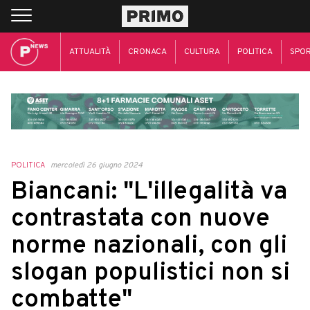
ATTUALITÀ
CRONACA
CULTURA
POLITICA
SPO
POLITICA
mercoledì 26 giugno 2024
Biancani: "L'illegalità va
contrastata con nuove
norme nazionali, con gli
slogan populistici non si
combatte"