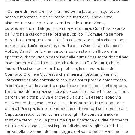
Il Comune di Pesaro è in prima linea per la lotta all’illegalità, lo
hanno dimostrato le azioni fatte in questi anni, che questa
sindacatura vuole portare avanti con determinazione,
collaborazione e dialogo, insieme a Prefettura, Questura e Forze
dell'Ordine a cui compete l'ordine pubblico. Il Comune ha sempre
garantito la propria disponibilità a collaborare, tanto che, ad oggi,
partecipa ad un'operazione, gestita dalla Questura, a fianco di
Polizia, Carabinieri e Finanza per il contrasto al traffico e alla
spaccio di droga. Non a caso una delle prime cose fatte dopo il mio
insediamento è stato quello di chiedere alla Prefettura, che è
l'autorità cui compete l'ordine pubblico, la convocazione del
Comitato Ordine e Sicurezza che si riunirà il prossimo venerdì.
L'Amministrazione continuerà con le azioni di propria competenza,
in primis portando avanti la riqualificazione dei luoghi del degrado,
trasformandoli in spazi sempre più accessibili, serviti e partecipati,
perché una città più viva è anche più sicura. Gli esempi sono via
dell’Acquedotto, che negli anni si è trasformato da retrobottega
della città a spazio intergenerazionale di svago, il sottopasso dei
Cappuccini recentemente rinnovato, gli interventi sulla nuova
stazione ferroviaria, la prossima riqualificazione dei due parcheggi
dietro la stazione e i nuovi impianti di videosorveglianza in tutta
l'area della stazione, dei parcheggi e del sottopasso. Ma ribadisco