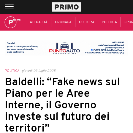
ATTUALITÀ
CRONACA
CULTURA
POLITICA
SPO
POLITICA
giovedì 03 luglio 2025
Baldelli: “Fake news sul
Piano per le Aree
Interne, il Governo
investe sul futuro dei
territori”