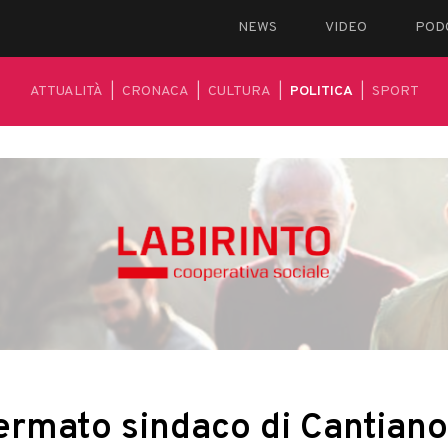
NEWS
VIDEO
POD
ATTUALITÀ
|
CRONACA
|
CULTURA
|
POLITICA
|
SPORT
ermato sindaco di Cantiano