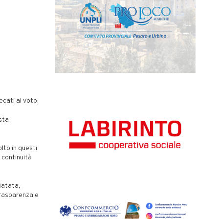
ecati al voto.
ista
lto in questi
 continuità
iatata,
trasparenza e