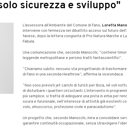
solo sicurezza e sviluppo"
L’assessora all’Ambiente del Comune di Fano,
Loretta Mano
interviene con fermezza nel dibattito acceso sul futuro del
fanese, dopo la lettera congiunta di Pro Natura Marche e Lu
Fabula.
Una comunicazione che, secondo Manocchi, “contiene timori
leggende metropolitane e persino tratti fantascientifici”.
“Chiariamo subito: nessuno sta progettando di trasformare
di Fano in una seconda Heathrow”, afferma la vicesindaca.
“Non sono previsti jet carichi di turisti per Ibiza, né voli nott
di disturbare i quartieri circostanti. L’intervento in progra
più semplice: si tratta di adeguare una pista in erba per rend
sicura e funzionale, nell’interesse di attività già esistenti c
volo, elisoccorso, protezione civile e paracadutismo”.
Un progetto che, secondo Manocchi, mira a consolidare serviz
garantire continuità occupazionale, senza stravolgere l’iden