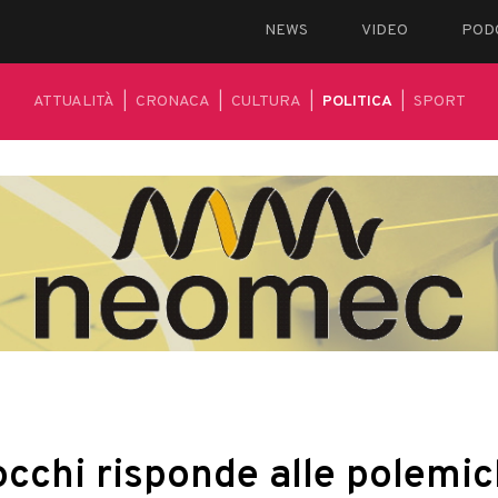
NEWS
VIDEO
POD
ATTUALITÀ
|
CRONACA
|
CULTURA
|
POLITICA
|
SPORT
cchi risponde alle polemic