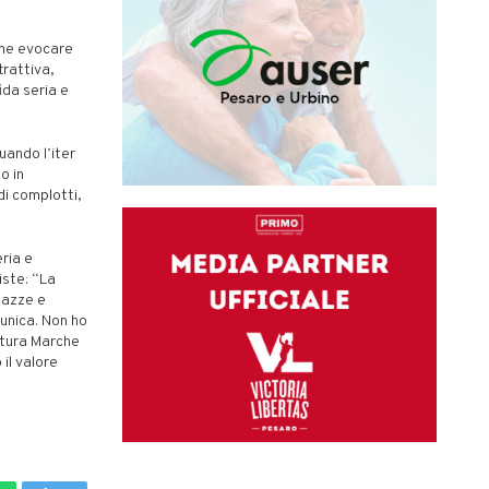
ome evocare
trattiva,
fida seria e
uando l’iter
o in
di complotti,
ria e
iste: “La
gazze e
 unica. Non ho
atura Marche
il valore