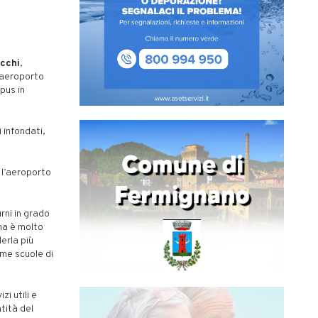
cchi
,
l’aeroporto
pus in
 infondati,
 l’aeroporto
urni in grado
mma è molto
erla più
ome scuole di
i utili e
tità del