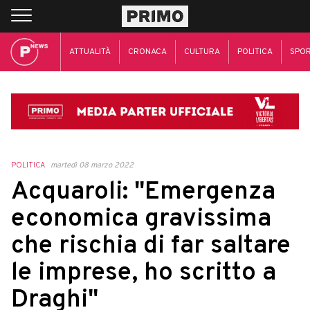
ATTUALITÀ
CRONACA
CULTURA
POLITICA
SPO
POLITICA
martedì 08 marzo 2022
Acquaroli: "Emergenza
economica gravissima
che rischia di far saltare
le imprese, ho scritto a
Draghi"