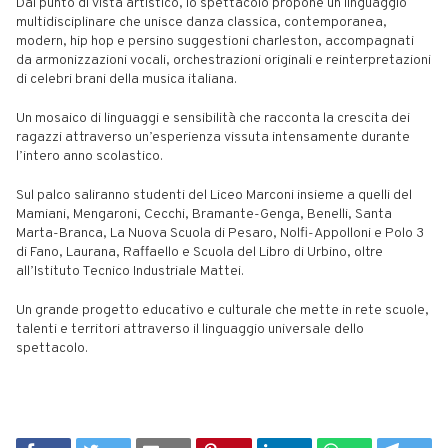
Dal punto di vista artistico, lo spettacolo propone un linguaggio
multidisciplinare che unisce danza classica, contemporanea,
modern, hip hop e persino suggestioni charleston, accompagnati
da armonizzazioni vocali, orchestrazioni originali e reinterpretazioni
di celebri brani della musica italiana.
Un mosaico di linguaggi e sensibilità che racconta la crescita dei
ragazzi attraverso un’esperienza vissuta intensamente durante
l’intero anno scolastico.
Sul palco saliranno studenti del Liceo Marconi insieme a quelli del
Mamiani, Mengaroni, Cecchi, Bramante-Genga, Benelli, Santa
Marta-Branca, La Nuova Scuola di Pesaro, Nolfi-Appolloni e Polo 3
di Fano, Laurana, Raffaello e Scuola del Libro di Urbino, oltre
all’Istituto Tecnico Industriale Mattei.
Un grande progetto educativo e culturale che mette in rete scuole,
talenti e territori attraverso il linguaggio universale dello
spettacolo.