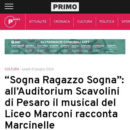
ATTUALITÀ
CRONACA
CULTURA
POLITICA
SPO
CULTURA
lunedì 01 giugno 2026
“Sogna Ragazzo Sogna”:
all’Auditorium Scavolini
di Pesaro il musical del
Liceo Marconi racconta
Marcinelle