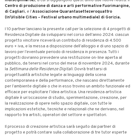
Indisciplinarte)
, a cui si aggiungono quest’anno due nuove realtà: il
Centro di produzione di danza e arti performative Fuorimargine,
di Cagliari
, e l’
Associazione Quarantasettezeroquattro
(In\Visible Cities – Festival urbano multimediale) di Gorizia.
I 10 partner lanciano la presente call per la selezione di 4 progetti di
Residenza Digitale da svilupparsi nel corso dell’anno 2024: ciascun
progetto vincitore riceverà un contributo di residenza di 4.500
euro + iva, e la messa a disposizione dell’alloggio e di uno spazio di
lavoro per l’eventuale periodo di residenza in presenza. Tutti i
progetti dovranno prevedere una restituzione on-line aperta al
pubblico, da tenersi nel corso del mese di novembre 2024, durante
la
Settimana delle Residenze Digitali
. Dovrà trattarsi di
progettualità artistiche legate ai linguaggi della scena
contemporanea e della performance, che nascano direttamente
per l’ambiente digitale o che in esso trovino un ambito funzionale ed
efficace per esplicitare l’idea artistica. Una residenza artistica
digitale è un’occasione di studio, sperimentazione, creazione, per
la realizzazione di opere nello spazio digitale, con tutte le
implicazioni estetiche, tecniche e relazionali che ne derivano, nel
rapporto tra artisti, operatori del settore e spettatori.
Il processo di creazione artistica sarà seguito dai partner di
progetto e potrà contare sulla collaborazione di tre tutor esperte