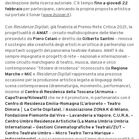
declinazione della ricerca autoriale. C’è tempo
fino a giovedì 22
febbraio
per partecipare, caricando la propria proposta artistica
sul portale il Sonar (
www.ilsonar.it
).
Con
Residenze Digitali
, già finalista al Premio Rete Critica 2021, la
progettualità di
AMAT
– circuito multidisciplinare delle Marche
presieduto da
Piero Celani
e diretto da
Gilberto Santini
–
rinnova
il sostegno alla creatività degli artisti in un’ottica di partnership con
importanti soggetti del panorama teatrale italiano. AMAT è da
sempre impegnata in progetti di rete – nazionali e internazionali –
come circuito marchigiano di teatro, musica, danza e circo
contemporaneo “titolare di residenza” riconosciuto da
Regione
Marche
e
MiC
e
Residenze Digitali
rappresenta una preziosa
occasione per la produzione artistica legata ai linguaggi della
scena contemporanea (drammaturgia, movimento, performance),
insieme al
Centro di Residenza della Toscana (Armunia –
CapoTrave/Kilowatt)
che ne è il promotore, in partenariato con il
Centro di Residenza Emilia-Romagna
(L’arboreto – Teatro
Dimora │ La Corte Ospitale)
, l’
Associazione ZONA K di Milano
,
Fondazione Piemonte dal Vivo – Lavanderia a Vapore
,
C.U.R.A. –
Centro Umbro Residenze Artistiche (La Mama Umbria Umbria
International – Gestioni Cinematografiche e Teatrali/ZUT –
Centro Teatrale Umbro – Micro Teatro Terra Marique –