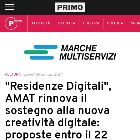
ATTUALITÀ
CRONACA
CULTURA
POLITICA
SPO
CULTURA
giovedì 25 gennaio 2024
"Residenze Digitali",
AMAT rinnova il
sostegno alla nuova
creatività digitale:
proposte entro il 22