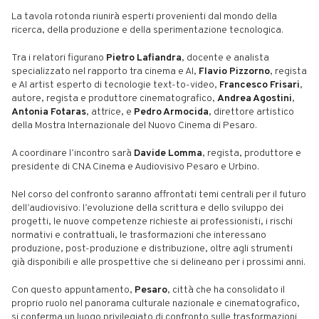
La tavola rotonda riunirà esperti provenienti dal mondo della
ricerca, della produzione e della sperimentazione tecnologica.
Tra i relatori figurano
Pietro Lafiandra
, docente e analista
specializzato nel rapporto tra cinema e AI,
Flavio Pizzorno
, regista
e AI artist esperto di tecnologie text-to-video,
Francesco Frisari
,
autore, regista e produttore cinematografico,
Andrea Agostini
,
Antonia Fotaras
, attrice, e
Pedro Armocida
, direttore artistico
della Mostra Internazionale del Nuovo Cinema di Pesaro.
A coordinare l’incontro sarà
Davide Lomma
, regista, produttore e
presidente di CNA Cinema e Audiovisivo Pesaro e Urbino.
Nel corso del confronto saranno affrontati temi centrali per il futuro
dell’audiovisivo: l’evoluzione della scrittura e dello sviluppo dei
progetti, le nuove competenze richieste ai professionisti, i rischi
normativi e contrattuali, le trasformazioni che interessano
produzione, post-produzione e distribuzione, oltre agli strumenti
già disponibili e alle prospettive che si delineano per i prossimi anni.
Con questo appuntamento,
Pesaro
, città che ha consolidato il
proprio ruolo nel panorama culturale nazionale e cinematografico,
si conferma un luogo privilegiato di confronto sulle trasformazioni