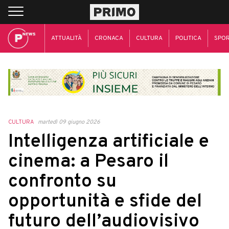
ATTUALITÀ
CRONACA
CULTURA
POLITICA
SPO
CULTURA
martedì 09 giugno 2026
Intelligenza artificiale e
cinema: a Pesaro il
confronto su
opportunità e sfide del
futuro dell’audiovisivo