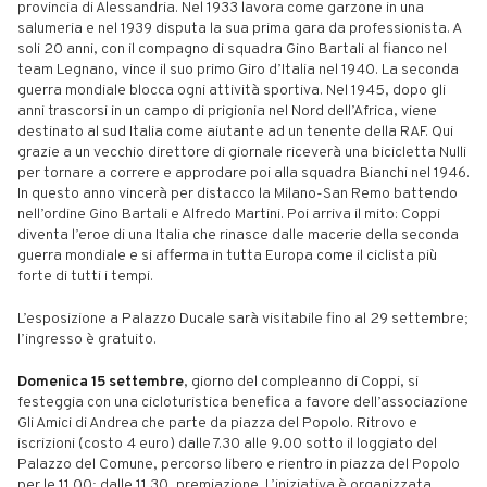
provincia di Alessandria. Nel 1933 lavora come garzone in una
salumeria e nel 1939 disputa la sua prima gara da professionista. A
soli 20 anni, con il compagno di squadra Gino Bartali al fianco nel
team Legnano, vince il suo primo Giro d’Italia nel 1940. La seconda
guerra mondiale blocca ogni attività sportiva. Nel 1945, dopo gli
anni trascorsi in un campo di prigionia nel Nord dell’Africa, viene
destinato al sud Italia come aiutante ad un tenente della RAF. Qui
grazie a un vecchio direttore di giornale riceverà una bicicletta Nulli
per tornare a correre e approdare poi alla squadra Bianchi nel 1946.
In questo anno vincerà per distacco la Milano-San Remo battendo
nell’ordine Gino Bartali e Alfredo Martini. Poi arriva il mito: Coppi
diventa l’eroe di una Italia che rinasce dalle macerie della seconda
guerra mondiale e si afferma in tutta Europa come il ciclista più
forte di tutti i tempi.
L’esposizione a Palazzo Ducale sarà visitabile fino al 29 settembre;
l’ingresso è gratuito.
Domenica 15 settembre
, giorno del compleanno di Coppi, si
festeggia con una cicloturistica benefica a favore dell’associazione
Gli Amici di Andrea che parte da piazza del Popolo. Ritrovo e
iscrizioni (costo 4 euro) dalle 7.30 alle 9.00 sotto il loggiato del
Palazzo del Comune, percorso libero e rientro in piazza del Popolo
per le 11.00; dalle 11.30, premiazione. L’iniziativa è organizzata