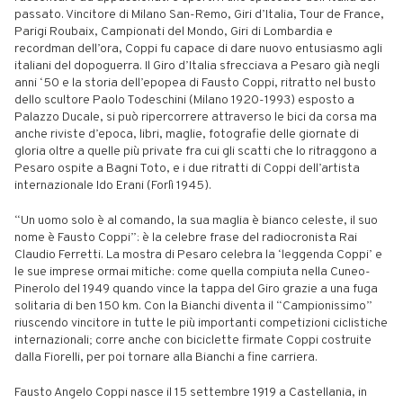
passato. Vincitore di Milano San-Remo, Giri d’Italia, Tour de France,
Parigi Roubaix, Campionati del Mondo, Giri di Lombardia e
recordman dell’ora, Coppi fu capace di dare nuovo entusiasmo agli
italiani del dopoguerra. Il Giro d’Italia sfrecciava a Pesaro già negli
anni ‘50 e la storia dell’epopea di Fausto Coppi, ritratto nel busto
dello scultore Paolo Todeschini (Milano 1920-1993) esposto a
Palazzo Ducale, si può ripercorrere attraverso le bici da corsa ma
anche riviste d’epoca, libri, maglie, fotografie delle giornate di
gloria oltre a quelle più private fra cui gli scatti che lo ritraggono a
Pesaro ospite a Bagni Toto, e i due ritratti di Coppi dell’artista
internazionale Ido Erani (Forlì 1945).
“Un uomo solo è al comando, la sua maglia è bianco celeste, il suo
nome è Fausto Coppi”: è la celebre frase del radiocronista Rai
Claudio Ferretti. La mostra di Pesaro celebra la ‘leggenda Coppi’ e
le sue imprese ormai mitiche: come quella compiuta nella Cuneo-
Pinerolo del 1949 quando vince la tappa del Giro grazie a una fuga
solitaria di ben 150 km. Con la Bianchi diventa il “Campionissimo”
riuscendo vincitore in tutte le più importanti competizioni ciclistiche
internazionali; corre anche con biciclette firmate Coppi costruite
dalla Fiorelli, per poi tornare alla Bianchi a fine carriera.
Fausto Angelo Coppi nasce il 15 settembre 1919 a Castellania, in