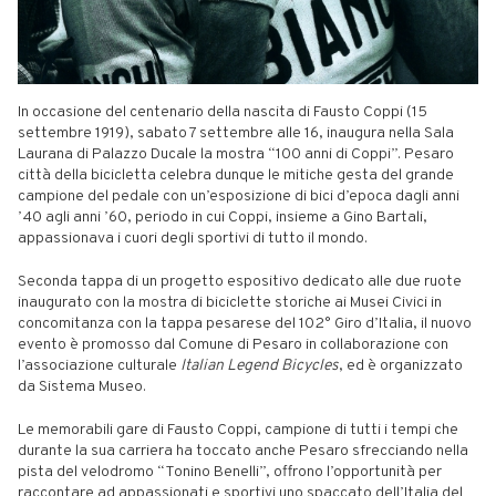
In occasione del centenario della nascita di Fausto Coppi (15
settembre 1919), sabato 7 settembre alle 16, inaugura nella Sala
Laurana di Palazzo Ducale la mostra “100 anni di Coppi”. Pesaro
città della bicicletta celebra dunque le mitiche gesta del grande
campione del pedale con un’esposizione di bici d’epoca dagli anni
’40 agli anni ’60, periodo in cui Coppi, insieme a Gino Bartali,
appassionava i cuori degli sportivi di tutto il mondo.
Seconda tappa di un progetto espositivo dedicato alle due ruote
inaugurato con la mostra di biciclette storiche ai Musei Civici in
concomitanza con la tappa pesarese del 102° Giro d’Italia, il nuovo
evento è promosso dal Comune di Pesaro in collaborazione con
l’associazione culturale
Italian Legend Bicycles
, ed è organizzato
da Sistema Museo.
Le memorabili gare di Fausto Coppi, campione di tutti i tempi che
durante la sua carriera ha toccato anche Pesaro sfrecciando nella
pista del velodromo “Tonino Benelli”, offrono l’opportunità per
raccontare ad appassionati e sportivi uno spaccato dell’Italia del