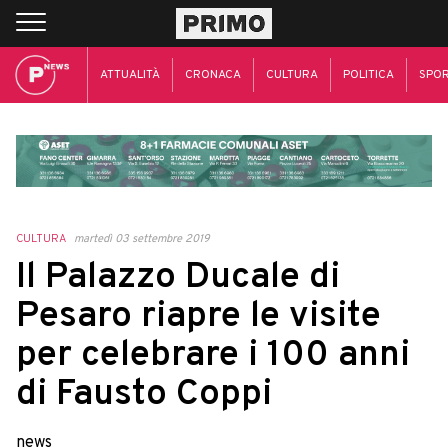
ATTUALITÀ
CRONACA
CULTURA
POLITICA
SPO
CULTURA
martedì 03 settembre 2019
Il Palazzo Ducale di
Pesaro riapre le visite
per celebrare i 100 anni
di Fausto Coppi
news