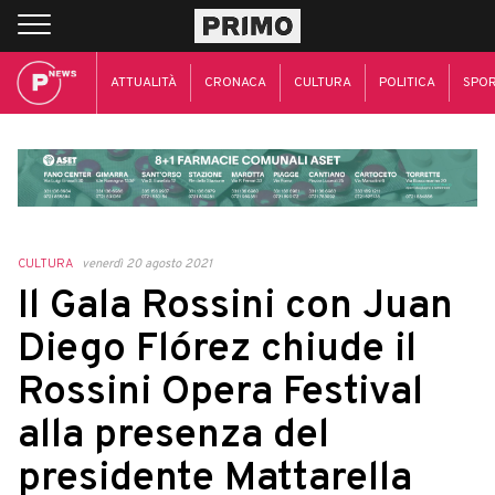
ATTUALITÀ
CRONACA
CULTURA
POLITICA
SPO
CULTURA
venerdì 20 agosto 2021
Il Gala Rossini con Juan
Diego Flórez chiude il
Rossini Opera Festival
alla presenza del
presidente Mattarella