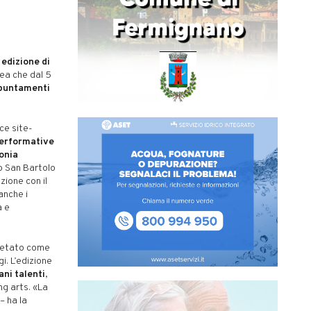
 edizione di
ea che dal 5
puntamenti
ce site-
Performative
onia
o San Bartolo
zione con il
anche i
a e
pretato come
gi. L’edizione
ani talenti
,
ng arts. «La
– ha la