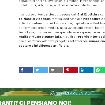
capacità di aprire nuove visioni sul mondo, intrecciandosi co
installazioni, videoarte, scultura e perfino astrofisica».
Il percorso di Hangartfest prosegue dall’
8 al 12 ottobre
con
edizione di Videobox
, festival dedicato alla
videodanza
e a
artistici contemporanei. La rassegna, ospitata alla Maddal
performance cross-mediali, installazioni audiovisive, labora
tecnologie, con una sezione speciale sulle esperienze immer
realtà virtuale e aumentata
. Al centro il
Premio Interfacci
che quest’anno valorizza progetti realizzati con
animazion
capture e intelligenza artificiale
.