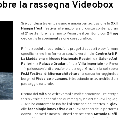
tobre la rassegna Videobox
Si è conclusa tra entusiasmo e ampia partecipazione la
XXII
Hangartfest
, festival internazionale di danza contemporan
al 21 settembre ha animato Pesaro e il territorio con
24 ap
dedicati alla sperimentazione coreografica.
Prime assolute, coproduzioni, progetti speciali e performan
specific hanno trasformato spazi diversi – dal
Centro Arti 
La Maddalena
al
Museo Nazionale Rossini
, dal
Salone Ant
Pallerini
a
Palazzo Gradari
, fino a
Villa Imperiale
nel Parc
– in palcoscenici di creazione e dialogo. Grazie alla collabora
Fe.M Festival di Microarchitettura
, la danza ha raggiunto 
borghi di
Piobbico
e
Lunano
, intrecciando arte, architettur
paesaggio naturale.
Il tema del
mito
ha attraversato molte produzioni, reinter
forza vitale e generatrice di immagini, visioni e nuovi linguag
2025 ha confermato inoltre l’attenzione del festival ai
giov
alle
tecnologie innovative
e ai nuovi scenari delle performi
danza – ha sottolineato il direttore artistico
Antonio Cioffi