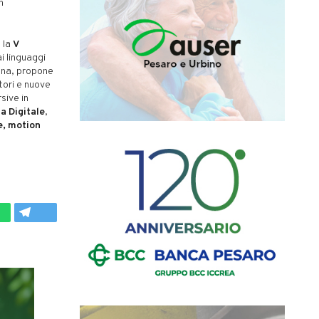
n
 la
V
i linguaggi
ena, propone
tori e nuove
sive in
a Digitale
,
e, motion