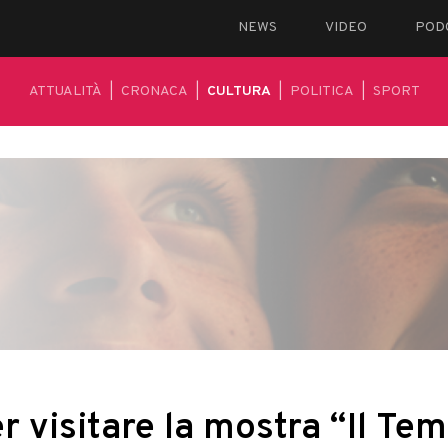
NEWS
VIDEO
POD
ATTUALITÀ
|
CRONACA
|
CULTURA
|
POLITICA
|
SPORT
er visitare la mostra “Il Te