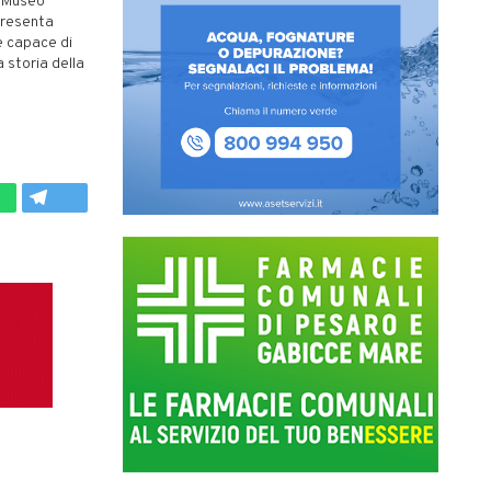
– Museo
presenta
e capace di
la storia della