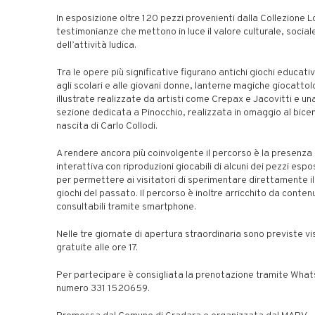
In esposizione oltre 120 pezzi provenienti dalla Collezione Lo
testimonianze che mettono in luce il valore culturale, sociale
dell’attività ludica.
Tra le opere più significative figurano antichi giochi educativ
agli scolari e alle giovani donne, lanterne magiche giocattol
illustrate realizzate da artisti come Crepax e Jacovitti e un
sezione dedicata a Pinocchio, realizzata in omaggio al bice
nascita di Carlo Collodi.
A rendere ancora più coinvolgente il percorso è la presenza 
interattiva con riproduzioni giocabili di alcuni dei pezzi esp
per permettere ai visitatori di sperimentare direttamente il
giochi del passato. Il percorso è inoltre arricchito da contenut
consultabili tramite smartphone.
Nelle tre giornate di apertura straordinaria sono previste vi
gratuite alle ore 17.
Per partecipare è consigliata la prenotazione tramite What
numero 331 1520659.