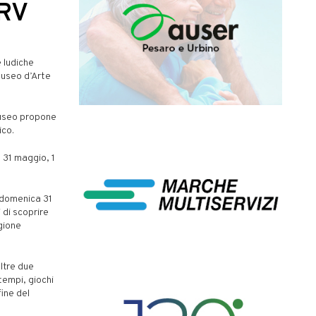
ARV
 ludiche
Museo d’Arte
 museo propone
ico.
l 31 maggio, 1
o domenica 31
 di scoprire
agione
ltre due
tempi, giochi
fine del