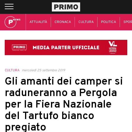
ATTUALITÀ
CRONACA
CULTURA
POLITICA
SPO
CULTURA
mercoledì 25 settembre 2019
Gli amanti dei camper si
raduneranno a Pergola
per la Fiera Nazionale
del Tartufo bianco
pregiato