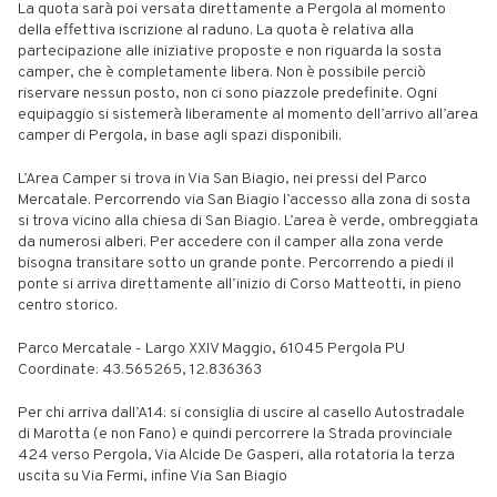
La quota sarà poi versata direttamente a Pergola al momento
della effettiva iscrizione al raduno. La quota è relativa alla
partecipazione alle iniziative proposte e non riguarda la sosta
camper, che è completamente libera. Non è possibile perciò
riservare nessun posto, non ci sono piazzole predefinite. Ogni
equipaggio si sistemerà liberamente al momento dell’arrivo all’area
camper di Pergola, in base agli spazi disponibili.
L’Area Camper si trova in Via San Biagio, nei pressi del Parco
Mercatale. Percorrendo via San Biagio l’accesso alla zona di sosta
si trova vicino alla chiesa di San Biagio. L’area è verde, ombreggiata
da numerosi alberi. Per accedere con il camper alla zona verde
bisogna transitare sotto un grande ponte. Percorrendo a piedi il
ponte si arriva direttamente all’inizio di Corso Matteotti, in pieno
centro storico.
Parco Mercatale - Largo XXIV Maggio, 61045 Pergola PU
Coordinate: 43.565265, 12.836363
Per chi arriva dall’A14: si consiglia di uscire al casello Autostradale
di Marotta (e non Fano) e quindi percorrere la Strada provinciale
424 verso Pergola, Via Alcide De Gasperi, alla rotatoria la terza
uscita su Via Fermi, infine Via San Biagio