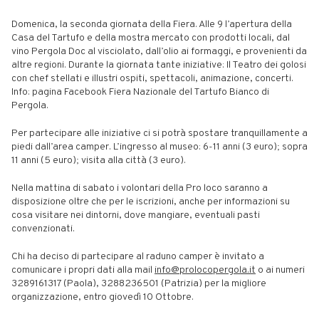
Domenica, la seconda giornata della Fiera. Alle 9 l’apertura della
Casa del Tartufo e della mostra mercato con prodotti locali, dal
vino Pergola Doc al visciolato, dall’olio ai formaggi, e provenienti da
altre regioni. Durante la giornata tante iniziative: Il Teatro dei golosi
con chef stellati e illustri ospiti, spettacoli, animazione, concerti.
Info: pagina Facebook Fiera Nazionale del Tartufo Bianco di
Pergola.
Per partecipare alle iniziative ci si potrà spostare tranquillamente a
piedi dall’area camper. L’ingresso al museo: 6-11 anni (3 euro); sopra
11 anni (5 euro); visita alla città (3 euro).
Nella mattina di sabato i volontari della Pro loco saranno a
disposizione oltre che per le iscrizioni, anche per informazioni su
cosa visitare nei dintorni, dove mangiare, eventuali pasti
convenzionati.
Chi ha deciso di partecipare al raduno camper è invitato a
comunicare i propri dati alla mail
info@prolocopergola.it
o ai numeri
3289161317 (Paola), 3288236501 (Patrizia) per la migliore
organizzazione, entro giovedì 10 Ottobre.