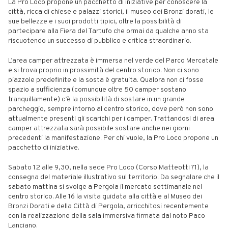
La Pro Loco propone un pacchetto di iniziative per conoscere la
città, ricca di chiese e palazzi storici, il museo dei Bronzi dorati, le
sue bellezze e i suoi prodotti tipici, oltre la possibilità di
partecipare alla Fiera del Tartufo che ormai da qualche anno sta
riscuotendo un successo di pubblico e critica straordinario.
L’area camper attrezzata è immersa nel verde del Parco Mercatale
e si trova proprio in prossimità del centro storico. Non ci sono
piazzole predefinite e la sosta è gratuita. Qualora non ci fosse
spazio a sufficienza (comunque oltre 50 camper sostano
tranquillamente) c’è la possibilità di sostare in un grande
parcheggio, sempre intorno al centro storico, dove però non sono
attualmente presenti gli scarichi per i camper. Trattandosi di area
camper attrezzata sarà possibile sostare anche nei giorni
precedenti la manifestazione. Per chi vuole, la Pro Loco propone un
pacchetto di iniziative.
Sabato 12 alle 9,30, nella sede Pro Loco (Corso Matteotti 71), la
consegna del materiale illustrativo sul territorio. Da segnalare che il
sabato mattina si svolge a Pergola il mercato settimanale nel
centro storico. Alle 16 la visita guidata alla città e al Museo dei
Bronzi Dorati e della Città di Pergola, arricchitosi recentemente
con la realizzazione della sala immersiva firmata dal noto Paco
Lanciano.