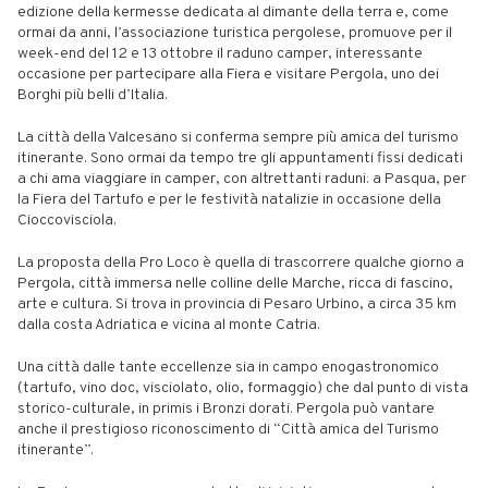
edizione della kermesse dedicata al dimante della terra e, come
ormai da anni, l’associazione turistica pergolese, promuove per il
week-end del 12 e 13 ottobre il raduno camper, interessante
occasione per partecipare alla Fiera e visitare Pergola, uno dei
Borghi più belli d’Italia.
La città della Valcesano si conferma sempre più amica del turismo
itinerante. Sono ormai da tempo tre gli appuntamenti fissi dedicati
a chi ama viaggiare in camper, con altrettanti raduni: a Pasqua, per
la Fiera del Tartufo e per le festività natalizie in occasione della
Cioccovisciola.
La proposta della Pro Loco è quella di trascorrere qualche giorno a
Pergola, città immersa nelle colline delle Marche, ricca di fascino,
arte e cultura. Si trova in provincia di Pesaro Urbino, a circa 35 km
dalla costa Adriatica e vicina al monte Catria.
Una città dalle tante eccellenze sia in campo enogastronomico
(tartufo, vino doc, visciolato, olio, formaggio) che dal punto di vista
storico-culturale, in primis i Bronzi dorati. Pergola può vantare
anche il prestigioso riconoscimento di “Città amica del Turismo
itinerante”.