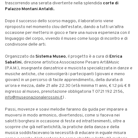
trascorrendo una serata divertente nella splendida
corte di
Palazzo Montani Antaldi.
Dopo il successo dello scorso maggio, il laboratorio viene
riproposto nel momento clou dell'estate, dando a tutti un’altra
occasione per mettersi in gioco e fare una nuova esperienza con il
linguaggio del corpo, vivendo il museo come luogo di incontro e di
condivisone delle arti.
Organizzato da
Sistema Museo
, il progetto è a cura di
Enrica
Sabatini
, direzione artistica Associazione Pesaro Art&Music
(P.A.M.), insegnante danzatrice e musicista specializzata in danze e
musiche antiche, che coinvolgerà i partecipanti (giovani e meno
giovani) in un percorso di facile apprendimento, della durata di
un’ora e mezza, dalle 21 alle 22.30 (età minima 11 anni, € 12 più € 8
ingresso al museo, prenotazione obbligatoria T 0721 192 2156,
info@museonazionalerossini.it
)
.
Passi, movenze e soavi melodie faranno da guida per imparare a
muoversi in modo armonico, divertendosi, come si faceva nei
salotti borghesi in occasione di feste ed intrattenimenti, oltre a
scoprire che già nell’antichità, la pratiche della danza e della
musica soddisfacevano la necessità di educare in eguale misura